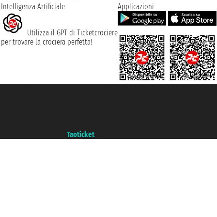
Intelligenza Artificiale
Applicazioni
Utilizza il GPT di Ticketcrociere
per trovare la crociera perfetta!
Taoticket S.r.l. Via Brigata Liguria, 3/21 16121 Genova ©2007/2026 -
Ticketcrociere ® è un Marchio Registrato
P.Iva 06206400720 - Capitale Sociale € 100.000,00 i.v. - Iscritta alla Camera
di Commercio di Genova con REA 433093. - Aut. Prov. n° 6167/131601 -
Assicurazione Unipol - polizza n. 206484182
Un portale del gruppo
Taoticket