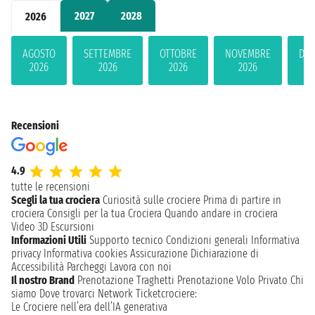
2027
2028
2026
AGOSTO
SETTEMBRE
OTTOBRE
NOVEMBRE
DIC
2026
2026
2026
2026
2
Recensioni
4.9
tutte le recensioni
Scegli la tua crociera
Curiosità sulle crociere
Prima di partire in
crociera
Consigli per la tua Crociera
Quando andare in crociera
Video 3D
Escursioni
Informazioni Utili
Supporto tecnico
Condizioni generali
Informativa
privacy
Informativa cookies
Assicurazione
Dichiarazione di
Accessibilità
Parcheggi
Lavora con noi
Il nostro Brand
Prenotazione Traghetti
Prenotazione Volo Privato
Chi
siamo
Dove trovarci
Network
Ticketcrociere:
Le Crociere nell’era dell’IA generativa