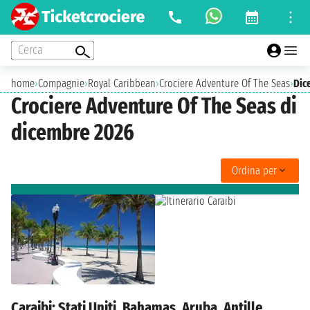
Cerca
home
›
Compagnie
›
Royal Caribbean
›
Crociere Adventure Of The Seas
›
Dic
Crociere Adventure Of The Seas di
dicembre 2026
Ordina per
Caraibi: Stati Uniti, Bahamas, Aruba, Antille