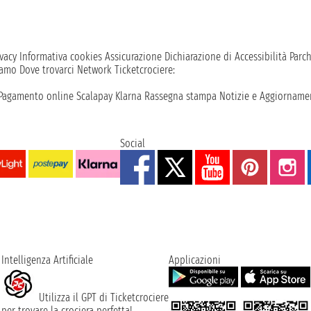
vacy
Informativa cookies
Assicurazione
Dichiarazione di Accessibilità
Parc
iamo
Dove trovarci
Network
Ticketcrociere:
Pagamento online
Scalapay
Klarna
Rassegna stampa
Notizie e Aggiornamen
Social
Intelligenza Artificiale
Applicazioni
Utilizza il GPT di Ticketcrociere
per trovare la crociera perfetta!