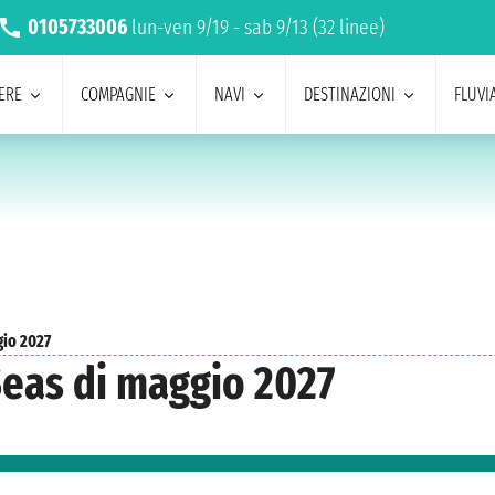
0105733006
lun-ven 9/19 - sab 9/13 (32 linee)
ERE
COMPAGNIE
NAVI
DESTINAZIONI
FLUVIA
io 2027
Seas di maggio 2027