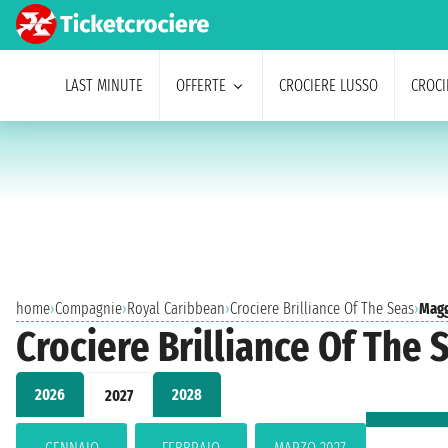
LAST MINUTE
OFFERTE
CROCIERE LUSSO
CROCI
home
›
Compagnie
›
Royal Caribbean
›
Crociere Brilliance Of The Seas
›
Magg
Crociere Brilliance Of The 
2026
2028
2027