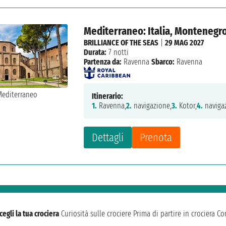
Mediterraneo: Italia, Montenegro
BRILLIANCE OF THE SEAS
|
29 MAG 2027
Durata:
7 notti
Partenza da:
Ravenna
Sbarco:
Ravenna
Itinerario:
1.
Ravenna,
2.
navigazione,
3.
Kotor,
4.
naviga
Dettagli
Prenota
cegli la tua crociera
Curiosità sulle crociere
Prima di partire in crociera
Con