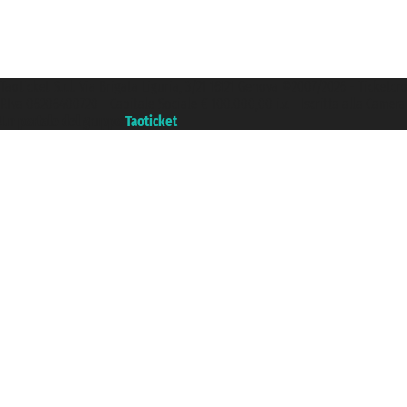
Taoticket S.r.l. Via Brigata Liguria, 3/21 16121 Genova ©2007/2026 - Ticketc
P.Iva 06206400720 - Capitale Sociale € 100.000,00 i.v. - Iscritta alla Came
Un portale del gruppo
Taoticket