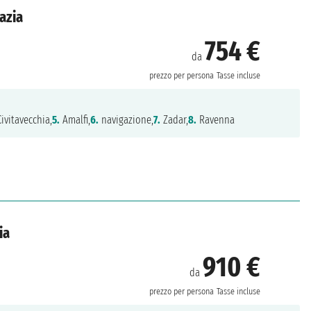
azia
754 €
da
prezzo per persona
Tasse incluse
ivitavecchia,
5.
Amalfi,
6.
navigazione,
7.
Zadar,
8.
Ravenna
ia
910 €
da
prezzo per persona
Tasse incluse