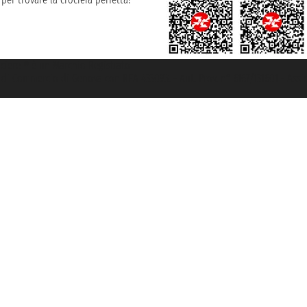
rociere ® è un Marchio Registrato
ra di Commercio di Genova con REA 433093. - Aut. Prov. n° 6167/131601 - Ass