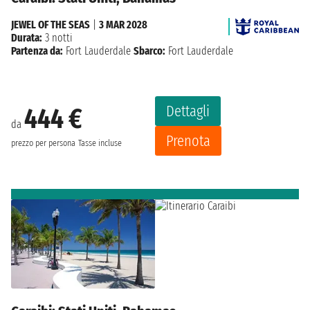
JEWEL OF THE SEAS
|
3 MAR 2028
Durata:
3 notti
Partenza da:
Fort Lauderdale
Sbarco:
Fort Lauderdale
Dettagli
444 €
da
Prenota
prezzo per persona
Tasse incluse