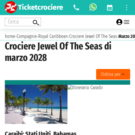
Cerca
home
›
Compagnie
›
Royal Caribbean
›
Crociere Jewel Of The Seas
›
Marzo 2
Crociere Jewel Of The Seas di
marzo 2028
Ordina per
Caraibi: Stati Uniti, Bahamas