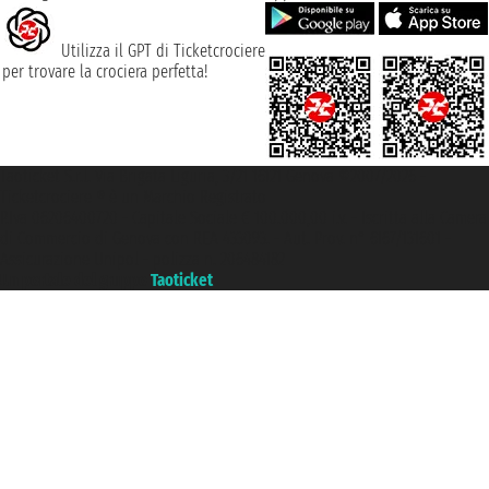
Utilizza il GPT di Ticketcrociere
per trovare la crociera perfetta!
Taoticket S.r.l. Via Brigata Liguria, 3/21 16121 Genova ©2007/2026 -
Ticketcrociere ® è un Marchio Registrato
P.Iva 06206400720 - Capitale Sociale € 100.000,00 i.v. - Iscritta alla Camera
di Commercio di Genova con REA 433093. - Aut. Prov. n° 6167/131601 -
Assicurazione Unipol - polizza n. 206484182
Un portale del gruppo
Taoticket