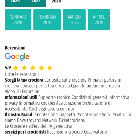
2026
2027
2028
GENNAIO
FEBBRAIO
MARZO
APRILE
2028
2028
2028
2028
Recensioni
4.9
tutte le recensioni
Scegli la tua crociera
Curiosità sulle crociere
Prima di partire in
crociera
Consigli per la tua Crociera
Quando andare in crociera
Video 3D
Escursioni
Informazioni Utili
Supporto tecnico
Condizioni generali
Informativa
privacy
Informativa cookies
Assicurazione
Dichiarazione di
Accessibilità
Parcheggi
Lavora con noi
Il nostro Brand
Prenotazione Traghetti
Prenotazione Volo Privato
Chi
siamo
Dove trovarci
Network
Ticketcrociere:
Le Crociere nell’era dell’IA generativa
servizi per i crocieristi
Recensioni crociere
Osservatorio