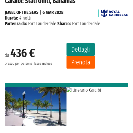
Caraibi: Stati Uniti, Bahamas
JEWEL OF THE SEAS
|
6 MAR 2028
Durata:
4 notti
Partenza da:
Fort Lauderdale
Sbarco:
Fort Lauderdale
Dettagli
436 €
da
Prenota
prezzo per persona
Tasse incluse