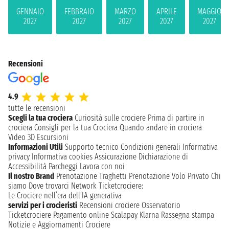
GENNAIO
FEBBRAIO
MARZO
APRILE
MAGGIO
2027
2027
2027
2027
2027
Recensioni
4.9
tutte le recensioni
Scegli la tua crociera
Curiosità sulle crociere
Prima di partire in
crociera
Consigli per la tua Crociera
Quando andare in crociera
Video 3D
Escursioni
Informazioni Utili
Supporto tecnico
Condizioni generali
Informativa
privacy
Informativa cookies
Assicurazione
Dichiarazione di
Accessibilità
Parcheggi
Lavora con noi
Il nostro Brand
Prenotazione Traghetti
Prenotazione Volo Privato
Chi
siamo
Dove trovarci
Network
Ticketcrociere:
Le Crociere nell’era dell’IA generativa
servizi per i crocieristi
Recensioni crociere
Osservatorio
Ticketcrociere
Pagamento online
Scalapay
Klarna
Rassegna stampa
Notizie e Aggiornamenti Crociere