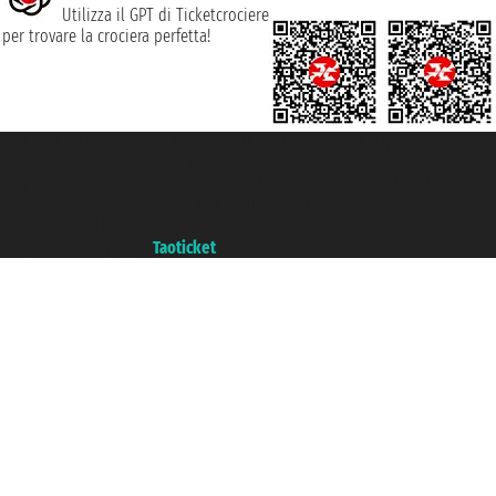
Utilizza il GPT di Ticketcrociere
per trovare la crociera perfetta!
Taoticket S.r.l. Via Brigata Liguria, 3/21 16121 Genova ©2007/2026 -
Ticketcrociere ® è un Marchio Registrato
P.Iva 06206400720 - Capitale Sociale € 100.000,00 i.v. - Iscritta alla Camera
di Commercio di Genova con REA 433093. - Aut. Prov. n° 6167/131601 -
Assicurazione Unipol - polizza n. 206484182
Un portale del gruppo
Taoticket