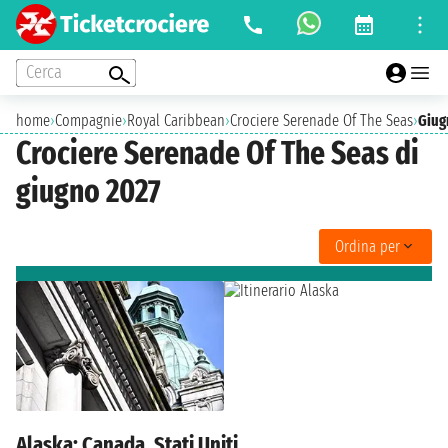
Cerca
home
›
Compagnie
›
Royal Caribbean
›
Crociere Serenade Of The Seas
›
Giug
Crociere Serenade Of The Seas di
giugno 2027
Ordina per
Alaska: Canada, Stati Uniti