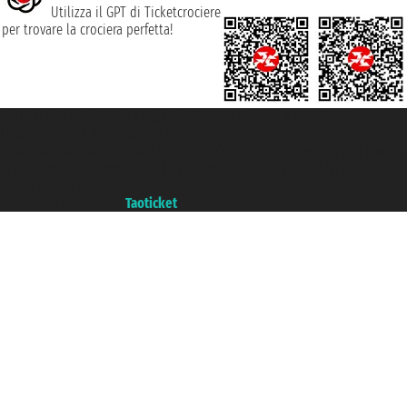
Utilizza il GPT di Ticketcrociere
per trovare la crociera perfetta!
Taoticket S.r.l. Via Brigata Liguria, 3/21 16121 Genova ©2007/2026 -
Ticketcrociere ® è un Marchio Registrato
P.Iva 06206400720 - Capitale Sociale € 100.000,00 i.v. - Iscritta alla Camera
di Commercio di Genova con REA 433093. - Aut. Prov. n° 6167/131601 -
Assicurazione Unipol - polizza n. 206484182
Un portale del gruppo
Taoticket