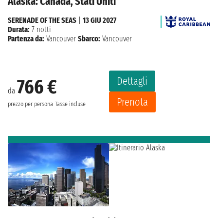
Alaska: Canada, Stati Uniti
SERENADE OF THE SEAS
|
13 GIU 2027
Durata:
7 notti
Partenza da:
Vancouver
Sbarco:
Vancouver
Dettagli
766 €
da
Prenota
prezzo per persona
Tasse incluse