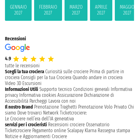
GENNAIO
FEBBRAIO
MARZO
APRILE
MAGGIO
2027
2027
2027
2027
2027
Recensioni
4.9
tutte le recensioni
Scegli la tua crociera
Curiosità sulle crociere
Prima di partire in
crociera
Consigli per la tua Crociera
Quando andare in crociera
Video 3D
Escursioni
Informazioni Utili
Supporto tecnico
Condizioni generali
Informativa
privacy
Informativa cookies
Assicurazione
Dichiarazione di
Accessibilità
Parcheggi
Lavora con noi
Il nostro Brand
Prenotazione Traghetti
Prenotazione Volo Privato
Chi
siamo
Dove trovarci
Network
Ticketcrociere:
Le Crociere nell’era dell’IA generativa
servizi per i crocieristi
Recensioni crociere
Osservatorio
Ticketcrociere
Pagamento online
Scalapay
Klarna
Rassegna stampa
Notizie e Aggiornamenti Crociere