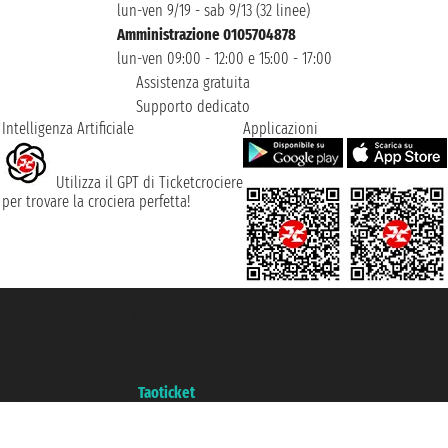
lun-ven 9/19 - sab 9/13 (32 linee)
Amministrazione 0105704878
lun-ven 09:00 - 12:00 e 15:00 - 17:00
Assistenza gratuita
Supporto dedicato
Intelligenza Artificiale
Applicazioni
Utilizza il GPT di Ticketcrociere
per trovare la crociera perfetta!
Taoticket S.r.l. Via Brigata Liguria, 3/21 16121 Genova ©2007/2026 -
Ticketcrociere ® è un Marchio Registrato
P.Iva 06206400720 - Capitale Sociale € 100.000,00 i.v. - Iscritta alla Camera
di Commercio di Genova con REA 433093. - Aut. Prov. n° 6167/131601 -
Assicurazione Unipol - polizza n. 206484182
Un portale del gruppo
Taoticket