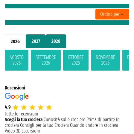
Ordina per
2027
2028
2026
AGOSTO
SETTEMBRE
OTTOBRE
NOVEMBRE
DIC
2026
2026
2026
2026
2
Recensioni
4.9
tutte le recensioni
Scegli la tua crociera
Curiosità sulle crociere
Prima di partire in
crociera
Consigli per la tua Crociera
Quando andare in crociera
Video 3D
Escursioni