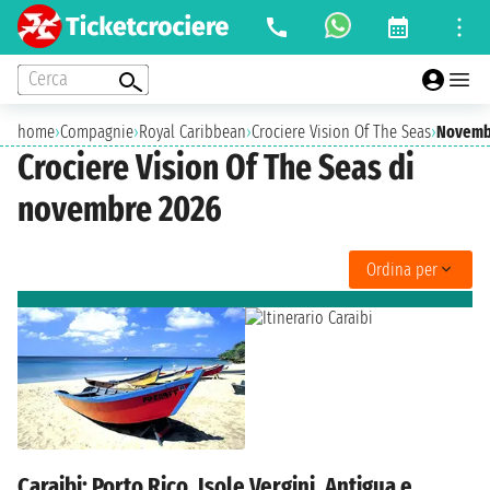
Cerca
home
›
Compagnie
›
Royal Caribbean
›
Crociere Vision Of The Seas
›
Novemb
Crociere Vision Of The Seas di
novembre 2026
Ordina per
Caraibi: Porto Rico, Isole Vergini, Antigua e