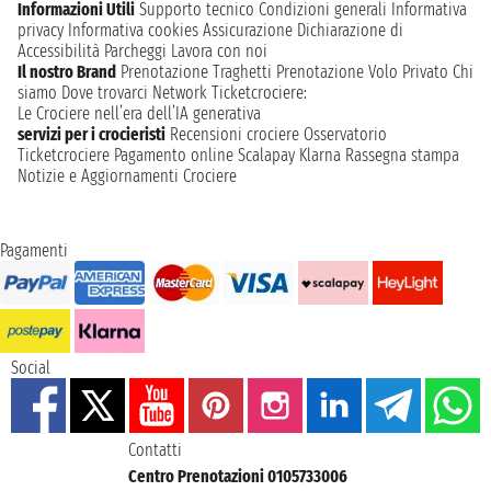
Informazioni Utili
Supporto tecnico
Condizioni generali
Informativa
privacy
Informativa cookies
Assicurazione
Dichiarazione di
Accessibilità
Parcheggi
Lavora con noi
Il nostro Brand
Prenotazione Traghetti
Prenotazione Volo Privato
Chi
siamo
Dove trovarci
Network
Ticketcrociere:
Le Crociere nell’era dell’IA generativa
servizi per i crocieristi
Recensioni crociere
Osservatorio
Ticketcrociere
Pagamento online
Scalapay
Klarna
Rassegna stampa
Notizie e Aggiornamenti Crociere
Pagamenti
Social
Contatti
Centro Prenotazioni 0105733006