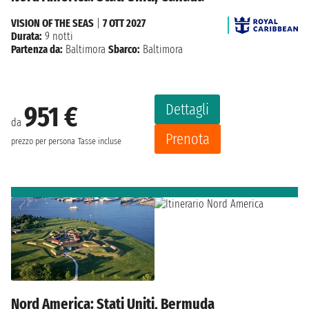
VISION OF THE SEAS
|
7 OTT 2027
Durata:
9 notti
Partenza da:
Baltimora
Sbarco:
Baltimora
Dettagli
951 €
da
Prenota
prezzo per persona
Tasse incluse
Nord America: Stati Uniti, Bermuda