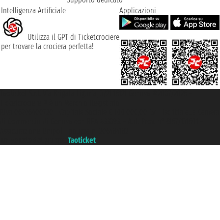
Intelligenza Artificiale
Applicazioni
Utilizza il GPT di Ticketcrociere
per trovare la crociera perfetta!
Taoticket S.r.l. Via Brigata Liguria, 3/21 16121 Genova ©2007/2026 -
Ticketcrociere ® è un Marchio Registrato
P.Iva 06206400720 - Capitale Sociale € 100.000,00 i.v. - Iscritta alla Camera
di Commercio di Genova con REA 433093. - Aut. Prov. n° 6167/131601 -
Assicurazione Unipol - polizza n. 206484182
Un portale del gruppo
Taoticket