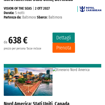
VISION OF THE SEAS
|
2 OTT 2027
Durata:
5 notti
Partenza da:
Baltimora
Sbarco:
Baltimora
Dettagli
638 €
da
Prenota
prezzo per persona
Tasse incluse
Nord America: Stati Uniti, Canada