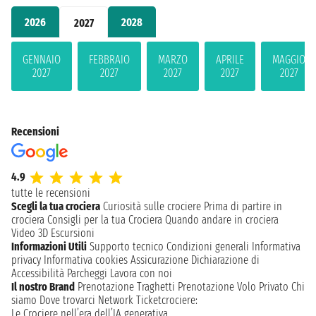
2026
2028
2027
GENNAIO
FEBBRAIO
MARZO
APRILE
MAGGIO
2027
2027
2027
2027
2027
Recensioni
4.9
tutte le recensioni
Scegli la tua crociera
Curiosità sulle crociere
Prima di partire in
crociera
Consigli per la tua Crociera
Quando andare in crociera
Video 3D
Escursioni
Informazioni Utili
Supporto tecnico
Condizioni generali
Informativa
privacy
Informativa cookies
Assicurazione
Dichiarazione di
Accessibilità
Parcheggi
Lavora con noi
Il nostro Brand
Prenotazione Traghetti
Prenotazione Volo Privato
Chi
siamo
Dove trovarci
Network
Ticketcrociere:
Le Crociere nell’era dell’IA generativa