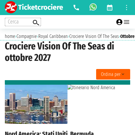
Cerca
home
›
Compagnie
›
Royal Caribbean
›
Crociere Vision Of The Seas
›
Ottobre
Crociere Vision Of The Seas di
ottobre 2027
Ordina per
Nord America: Stati Uniti, Bermuda