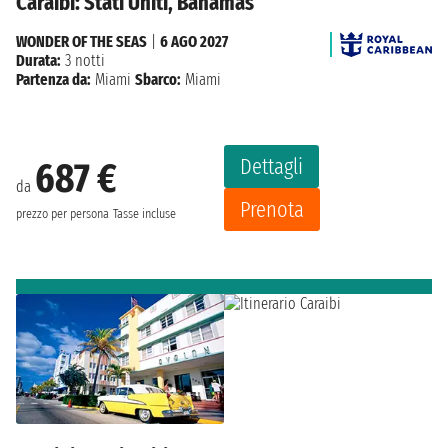
Caraibi: Stati Uniti, Bahamas
WONDER OF THE SEAS
|
6 AGO 2027
Durata:
3 notti
Partenza da:
Miami
Sbarco:
Miami
Dettagli
687 €
da
Prenota
prezzo per persona
Tasse incluse