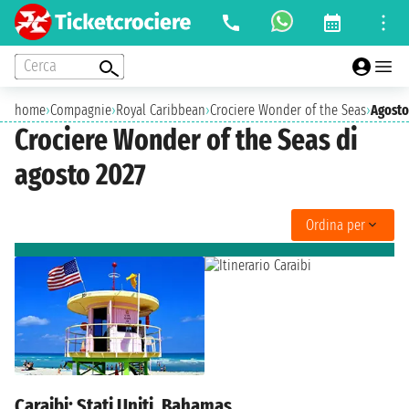
Cerca
home
›
Compagnie
›
Royal Caribbean
›
Crociere Wonder of the Seas
›
Agosto
Crociere Wonder of the Seas di
agosto 2027
Ordina per
Caraibi: Stati Uniti, Bahamas