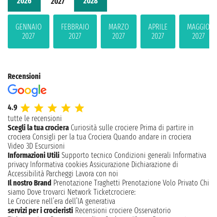
2026
2028
2027
GENNAIO
FEBBRAIO
MARZO
APRILE
MAGGIO
2027
2027
2027
2027
2027
Recensioni
4.9
tutte le recensioni
Scegli la tua crociera
Curiosità sulle crociere
Prima di partire in
crociera
Consigli per la tua Crociera
Quando andare in crociera
Video 3D
Escursioni
Informazioni Utili
Supporto tecnico
Condizioni generali
Informativa
privacy
Informativa cookies
Assicurazione
Dichiarazione di
Accessibilità
Parcheggi
Lavora con noi
Il nostro Brand
Prenotazione Traghetti
Prenotazione Volo Privato
Chi
siamo
Dove trovarci
Network
Ticketcrociere:
Le Crociere nell’era dell’IA generativa
servizi per i crocieristi
Recensioni crociere
Osservatorio