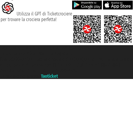
Utilizza il GPT di Ticketcrociere
per trovare la crociera perfetta!
Taoticket S.r.l. Via Brigata Liguria, 3/21 16121 Genova ©2007/2026 -
Ticketcrociere ® è un Marchio Registrato
P.Iva 06206400720 - Capitale Sociale € 100.000,00 i.v. - Iscritta alla Camera
di Commercio di Genova con REA 433093. - Aut. Prov. n° 6167/131601 -
Assicurazione Unipol - polizza n. 206484182
Un portale del gruppo
Taoticket