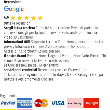
Recensioni
4.9
tutte le recensioni
Scegli la tua crociera
Curiosità sulle crociere
Prima di partire in
crociera
Consigli per la tua Crociera
Quando andare in crociera
Video 3D
Escursioni
Informazioni Utili
Supporto tecnico
Condizioni generali
Informativa
privacy
Informativa cookies
Assicurazione
Dichiarazione di
Accessibilità
Parcheggi
Lavora con noi
Il nostro Brand
Prenotazione Traghetti
Prenotazione Volo Privato
Chi
siamo
Dove trovarci
Network
Ticketcrociere:
Le Crociere nell’era dell’IA generativa
servizi per i crocieristi
Recensioni crociere
Osservatorio
Ticketcrociere
Pagamento online
Scalapay
Klarna
Rassegna stampa
Notizie e Aggiornamenti Crociere
Pagamenti