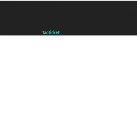
Taoticket S.r.l. Via Brigata Liguria, 3/21 16121 Genova ©2007/2026 -
Ticketcrociere ® è un Marchio Registrato
P.Iva 06206400720 - Capitale Sociale € 100.000,00 i.v. - Iscritta alla Camera
di Commercio di Genova con REA 433093. - Aut. Prov. n° 6167/131601 -
Assicurazione Unipol - polizza n. 206484182
Un portale del gruppo
Taoticket