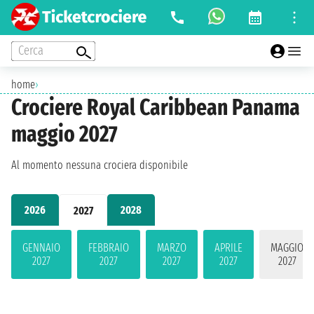
Cerca
home
›
Crociere Royal Caribbean Panama
maggio 2027
Al momento nessuna crociera disponibile
2026
2028
2027
GENNAIO
FEBBRAIO
MARZO
APRILE
MAGGIO
2027
2027
2027
2027
2027