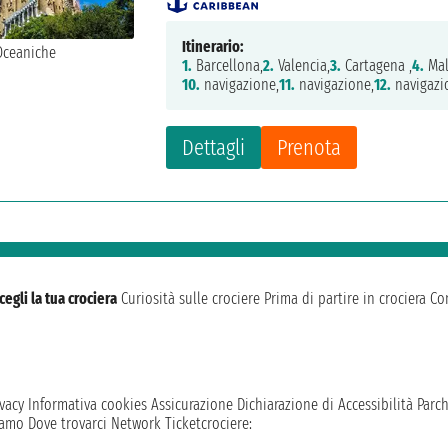
Itinerario:
1.
Barcellona,
2.
Valencia,
3.
Cartagena ,
4.
Mal
10.
navigazione,
11.
navigazione,
12.
navigazi
Dettagli
Prenota
cegli la tua crociera
Curiosità sulle crociere
Prima di partire in crociera
Con
vacy
Informativa cookies
Assicurazione
Dichiarazione di Accessibilità
Parc
iamo
Dove trovarci
Network
Ticketcrociere: