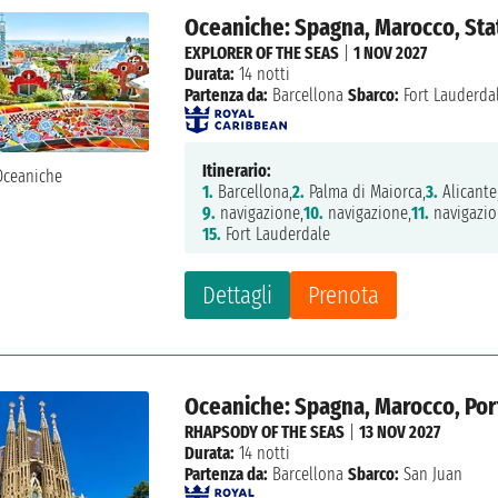
Oceaniche: Spagna, Marocco, Stat
EXPLORER OF THE SEAS
|
1 NOV 2027
Durata:
14 notti
Partenza da:
Barcellona
Sbarco:
Fort Lauderda
Itinerario:
1.
Barcellona,
2.
Palma di Maiorca,
3.
Alicante
9.
navigazione,
10.
navigazione,
11.
navigazio
15.
Fort Lauderdale
Dettagli
Prenota
Oceaniche: Spagna, Marocco, Por
RHAPSODY OF THE SEAS
|
13 NOV 2027
Durata:
14 notti
Partenza da:
Barcellona
Sbarco:
San Juan