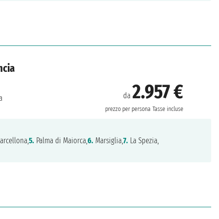
ncia
2.957 €
da
a
prezzo per persona
Tasse incluse
arcellona,
5.
Palma di Maiorca,
6.
Marsiglia,
7.
La Spezia,