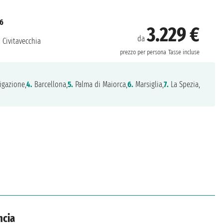
26
3.229 €
da
:
Civitavecchia
prezzo per persona
Tasse incluse
igazione,
4.
Barcellona,
5.
Palma di Maiorca,
6.
Marsiglia,
7.
La Spezia,
ncia