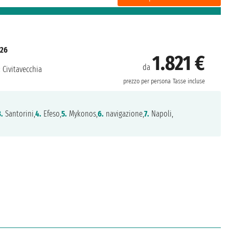
026
1.821 €
da
:
Civitavecchia
prezzo per persona
Tasse incluse
3.
Santorini,
4.
Efeso,
5.
Mykonos,
6.
navigazione,
7.
Napoli,