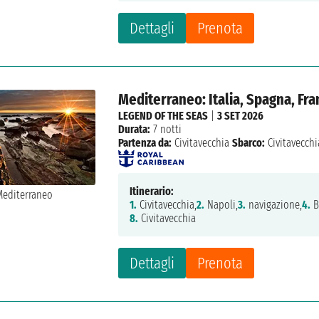
Dettagli
Prenota
Mediterraneo: Italia, Spagna, Fra
LEGEND OF THE SEAS
|
3 SET 2026
Durata:
7 notti
Partenza da:
Civitavecchia
Sbarco:
Civitavecchi
Itinerario:
1.
Civitavecchia,
2.
Napoli,
3.
navigazione,
4.
B
8.
Civitavecchia
Dettagli
Prenota