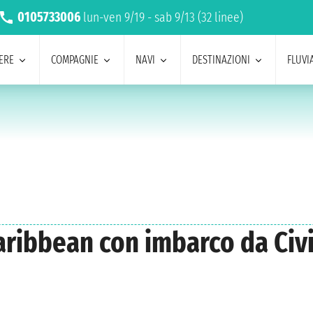
0105733006
lun-ven 9/19 - sab 9/13 (32 linee)
ERE
COMPAGNIE
NAVI
DESTINAZIONI
FLUVIA
 Caribbean con imbarco da Ci