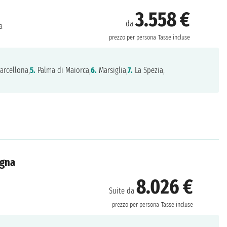
3.558 €
da
a
prezzo per persona
Tasse incluse
arcellona,
5.
Palma di Maiorca,
6.
Marsiglia,
7.
La Spezia,
agna
8.026 €
Suite da
prezzo per persona
Tasse incluse