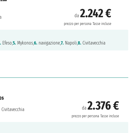
2.242 €
da
a
prezzo per persona
Tasse incluse
.
Efeso,
5.
Mykonos,
6.
navigazione,
7.
Napoli,
8.
Civitavecchia
26
2.376 €
da
:
Civitavecchia
prezzo per persona
Tasse incluse