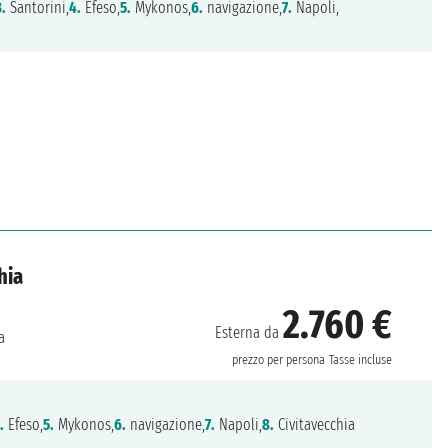
3.
Santorini,
4.
Efeso,
5.
Mykonos,
6.
navigazione,
7.
Napoli,
hia
2.760 €
Esterna da
a
prezzo per persona
Tasse incluse
.
Efeso,
5.
Mykonos,
6.
navigazione,
7.
Napoli,
8.
Civitavecchia