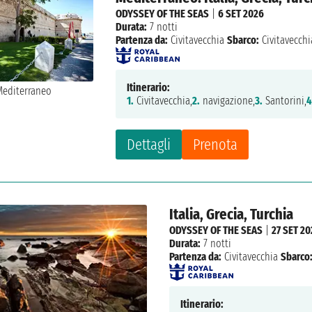
ODYSSEY OF THE SEAS
|
6 SET 2026
Durata:
7 notti
Partenza da:
Civitavecchia
Sbarco:
Civitavecchi
Itinerario:
1.
Civitavecchia,
2.
navigazione,
3.
Santorini,
4
Dettagli
Prenota
Italia, Grecia, Turchia
ODYSSEY OF THE SEAS
|
27 SET 20
Durata:
7 notti
Partenza da:
Civitavecchia
Sbarco
Itinerario: