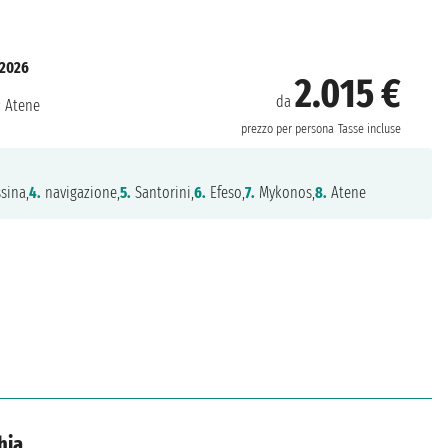
 2026
2.015 €
da
:
Atene
prezzo per persona
Tasse incluse
sina,
4.
navigazione,
5.
Santorini,
6.
Efeso,
7.
Mykonos,
8.
Atene
hia