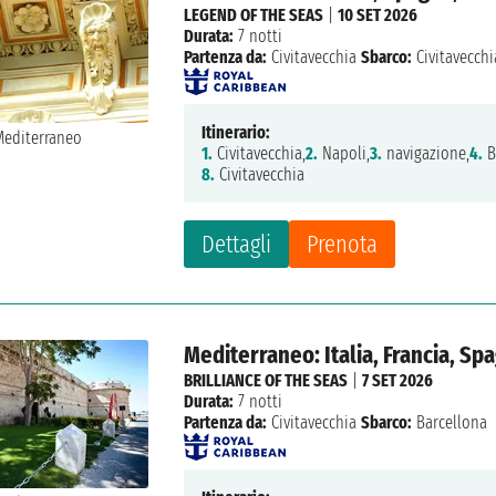
LEGEND OF THE SEAS
|
10 SET 2026
Durata:
7 notti
Partenza da:
Civitavecchia
Sbarco:
Civitavecchi
Itinerario:
1.
Civitavecchia,
2.
Napoli,
3.
navigazione,
4.
B
8.
Civitavecchia
Dettagli
Prenota
Mediterraneo: Italia, Francia, Sp
BRILLIANCE OF THE SEAS
|
7 SET 2026
Durata:
7 notti
Partenza da:
Civitavecchia
Sbarco:
Barcellona