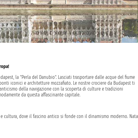
ropa!
udapest, la "Perla del Danubio". Lasciati trasportare dalle acque del fiume
ponti iconici e architetture mozzafiato. Le nostre crociere da Budapest ti
nticismo della navigazione con la scoperta di culture e tradizioni
omodamente da questa affascinante capitale.
a e cultura, dove il fascino antico si fonde con il dinamismo moderno. Nata
udapest ha vissuto dominazioni romane, ottomane e asburgiche, che hanno
ue strade, si possono ammirare il Parlamento, il Castello di Buda e la