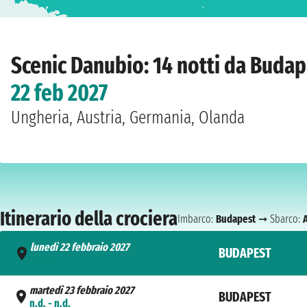
Home
›
Compagnie
›
Scenic
›
Danubio
›
Scenic Amber
›
Budapest
›
lunedì 22 f
Scenic Danubio: 14 notti da Buda
22 feb 2027
Ungheria, Austria, Germania, Olanda
Itinerario della crociera
Imbarco:
Budapest
➞ Sbarco:
lunedì 22 febbraio 2027
BUDAPEST
- n.d.
martedì 23 febbraio 2027
BUDAPEST
n.d. - n.d.