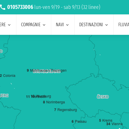
0105733006
lun-ven 9/19 - sab 9/13 (32 linee)
ERE
COMPAGNIE
NAVI
DESTINAZIONI
FLUVIA
9
Mühlhausen/Thüringen
2
Colonia
10
Wurzburg
11
Wertheim
8
Norimberga
7
Regensburg
5
Krems
6
Passau
3
4
Vienna