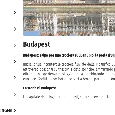
Budapest
Budapest: salpa per una crociera sul Danubio, la perla d'Eu
Inizia la tua incantevole crociera fluviale dalla magnifica B
attraverso paesaggi suggestivi e città storiche, ammirando 
offrono un'esperienza di viaggio unica, combinando il roma
europee. Goditi il comfort e i servizi a bordo, partendo c
La storia di Budapest
La capitale dell'Ungheria, Budapest, è un crocevia di stori
dall'unione delle città di Buda, Pest e Óbuda nel 1873, B
lasciato un'eredità ricca e variegata. Passeggiando tra le s
INGEN
Chiesa di Mattia.