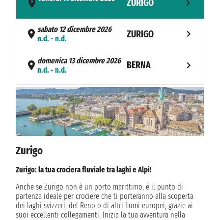
ZURIGO
- n.d.
sabato 12 dicembre 2026
ZURIGO
n.d. - n.d.
domenica 13 dicembre 2026
BERNA
n.d. - n.d.
lunedì 14 dicembre 2026
MONTREUX
n.d. - n.d.
martedì 15 dicembre 2026
BASILEA
n.d. - n.d.
Zurigo
mercoledì 16 dicembre 2026
STRASBURGO
n.d. - n.d.
Zurigo: la tua crociera fluviale tra laghi e Alpi!
giovedì 17 dicembre 2026
Anche se Zurigo non è un porto marittimo, è il punto di
KEHL
n.d. - n.d.
partenza ideale per crociere che ti porteranno alla scoperta
dei laghi svizzeri, del Reno o di altri fiumi europei, grazie ai
suoi eccellenti collegamenti. Inizia la tua avventura nella
venerdì 18 dicembre 2026