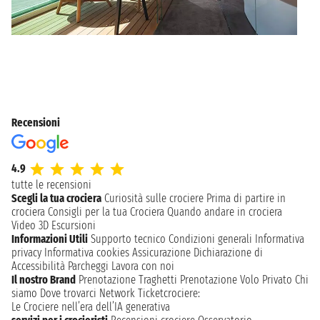
Recensioni
4.9
tutte le recensioni
Scegli la tua crociera
Curiosità sulle crociere
Prima di partire in
crociera
Consigli per la tua Crociera
Quando andare in crociera
Video 3D
Escursioni
Informazioni Utili
Supporto tecnico
Condizioni generali
Informativa
privacy
Informativa cookies
Assicurazione
Dichiarazione di
Accessibilità
Parcheggi
Lavora con noi
Il nostro Brand
Prenotazione Traghetti
Prenotazione Volo Privato
Chi
siamo
Dove trovarci
Network
Ticketcrociere:
Le Crociere nell’era dell’IA generativa