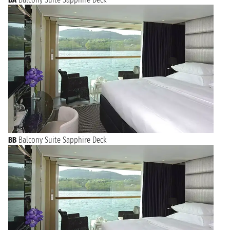
Per arricchire la tua visita a Zurigo con un tocco speciale,
considera l'opportunità di prenotare una crociera che parte
direttamente dalla città. Navigare sulle acque del lago Zurigo o
lungo il fiume Limmat offre panorami mozzafiato della città e
delle sue attrazioni principali. Prenotando una crociera da
Zurigo, potrai vivere un'esperienza indimenticabile che ti
permetterà di apprezzare la bellezza della città da una
prospettiva unica.
BB
Balcony Suite Sapphire Deck