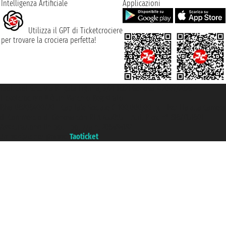
Intelligenza Artificiale
Applicazioni
Utilizza il GPT di Ticketcrociere
per trovare la crociera perfetta!
Taoticket S.r.l. Via Brigata Liguria, 3/21 16121 Genova ©2007/2026 -
Ticketcrociere ® è un Marchio Registrato
P.Iva 06206400720 - Capitale Sociale € 100.000,00 i.v. - Iscritta alla Camera
di Commercio di Genova con REA 433093. - Aut. Prov. n° 6167/131601 -
Assicurazione Unipol - polizza n. 206484182
Un portale del gruppo
Taoticket