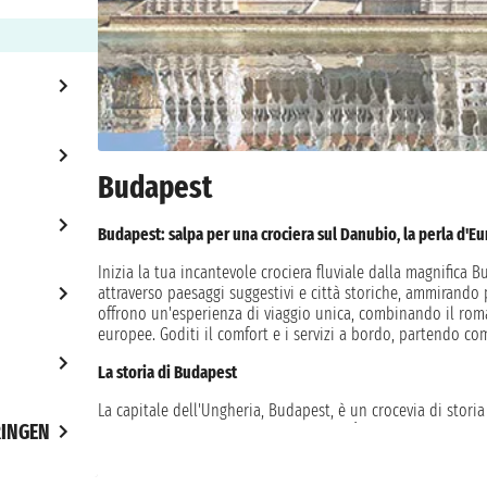
Budapest
Budapest: salpa per una crociera sul Danubio, la perla d'Eu
Inizia la tua incantevole crociera fluviale dalla magnifica B
attraverso paesaggi suggestivi e città storiche, ammirando 
offrono un'esperienza di viaggio unica, combinando il roma
europee. Goditi il comfort e i servizi a bordo, partendo c
La storia di Budapest
La capitale dell'Ungheria, Budapest, è un crocevia di stori
INGEN
dall'unione delle città di Buda, Pest e Óbuda nel 1873, B
lasciato un'eredità ricca e variegata. Passeggiando tra le s
Chiesa di Mattia.