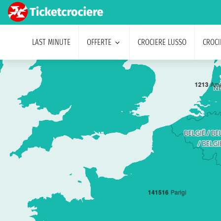
LAST MINUTE
OFFERTE
CROCIERE LUSSO
CROCI
12
13
Ams
14
15
16
Parigi