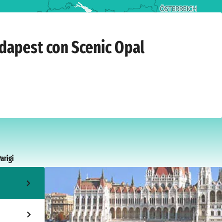
22 dicembre 2026
udapest con Scenic Opal
arigi