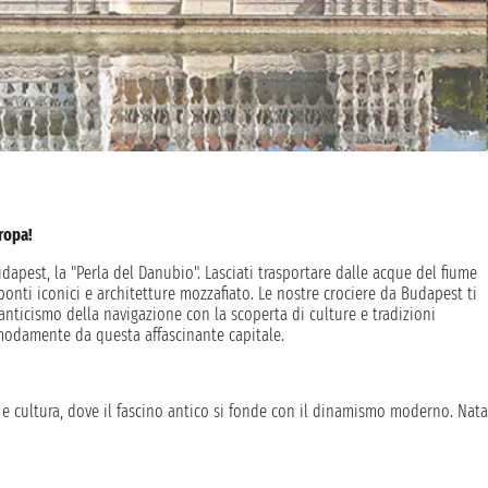
ropa!
udapest, la "Perla del Danubio". Lasciati trasportare dalle acque del fiume
ponti iconici e architetture mozzafiato. Le nostre crociere da Budapest ti
nticismo della navigazione con la scoperta di culture e tradizioni
omodamente da questa affascinante capitale.
a e cultura, dove il fascino antico si fonde con il dinamismo moderno. Nata
udapest ha vissuto dominazioni romane, ottomane e asburgiche, che hanno
ue strade, si possono ammirare il Parlamento, il Castello di Buda e la