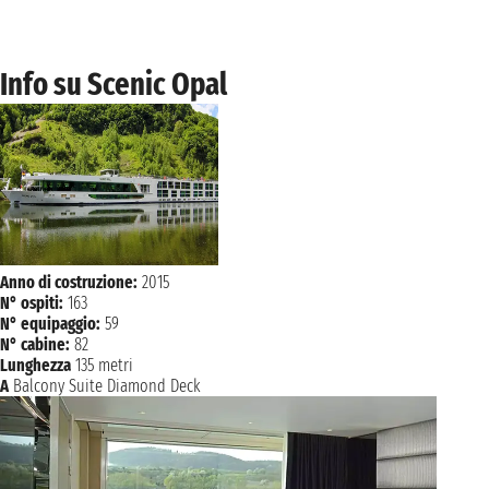
giovedì 31 dicembre 2026
WURZBURG
n.d. - n.d.
NAVIGAZIONE
venerdì 1 gennaio 2027
Info su Scenic Opal
sabato 2 gennaio 2027
RUDESHEIM
n.d. - n.d.
domenica 3 gennaio 2027
COLONIA
n.d. - n.d.
lunedì 4 gennaio 2027
AMSTERDAM
n.d. - n.d.
Anno di costruzione:
2015
N° ospiti:
163
martedì 5 gennaio 2027
AMSTERDAM
N° equipaggio:
59
n.d. - n.d.
N° cabine:
82
Lunghezza
135 metri
mercoledì 6 gennaio 2027
A
Balcony Suite Diamond Deck
PARIGI
n.d. - n.d.
giovedì 7 gennaio 2027
PARIGI
n.d. - n.d.