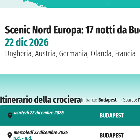
Home
›
Compagnie
›
Scenic
›
Nord Europa
›
Scenic Opal
›
Budapest
›
martedì 
Scenic Nord Europa: 17 notti da B
22 dic 2026
Ungheria, Austria, Germania, Olanda, Francia
Itinerario della crociera
Imbarco:
Budapest
➞ Sbarco:
P
martedì 22 dicembre 2026
BUDAPEST
- n.d.
mercoledì 23 dicembre 2026
BUDAPEST
n.d. - n.d.