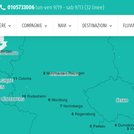
0105733006
lun-ven 9/19 - sab 9/13 (32 linee)
ERE
COMPAGNIE
NAVI
DESTINAZIONI
FLUVIA
terdam
8
Mühlhausen/Thüringen
11
Colonia
10
Rudesheim
9
Wurzburg
7
Norimberga
6
Regensburg
4
Durnstein
5
Passau
3
V