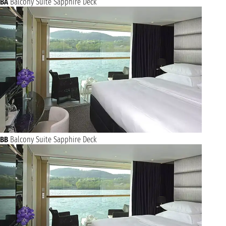
BA
Balcony Suite Sapphire Deck
BB
Balcony Suite Sapphire Deck