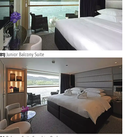
venerdì 8 gennaio 2027
PARIGI
n.d.
B1J
Junior Balcony Suite