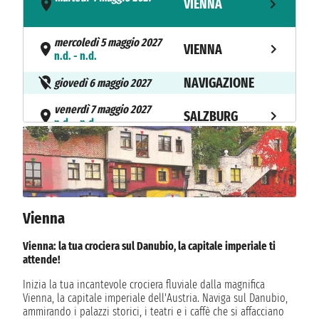
VIENNA
- n.d.
mercoledì 5 maggio 2027
VIENNA
n.d. - n.d.
NAVIGAZIONE
giovedì 6 maggio 2027
venerdì 7 maggio 2027
SALZBURG
n.d. - n.d.
sabato 8 maggio 2027
SCHWANGAU
n.d. - n.d.
domenica 9 maggio 2027
SCHWANGAU
n.d. - n.d.
Vienna
NAVIGAZIONE
lunedì 10 maggio 2027
Vienna: la tua crociera sul Danubio, la capitale imperiale ti
attende!
martedì 11 maggio 2027
ZURIGO
n.d. - n.d.
Inizia la tua incantevole crociera fluviale dalla magnifica
Vienna, la capitale imperiale dell'Austria. Naviga sul Danubio,
ammirando i palazzi storici, i teatri e i caffè che si affacciano
mercoledì 12 maggio 2027