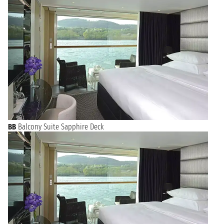
venerdì 28 maggio 2027
ARNHEM
n.d. - n.d.
sabato 29 maggio 2027
ANVERSA
n.d. - n.d.
domenica 30 maggio 2027
NAVIGAZIONE
n.d. - n.d.
lunedì 31 maggio 2027
DORDRECHT
n.d. - n.d.
BB
Balcony Suite Sapphire Deck
martedì 1 giugno 2027
AMSTERDAM
n.d.