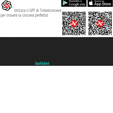
Utilizza il GPT di Ticketcrociere
per trovare la crociera perfetta!
Taoticket S.r.l. Via Brigata Liguria, 3/21 16121 Genova ©2007/2026 -
Ticketcrociere ® è un Marchio Registrato
P.Iva 06206400720 - Capitale Sociale € 100.000,00 i.v. - Iscritta alla Camera
di Commercio di Genova con REA 433093. - Aut. Prov. n° 6167/131601 -
Assicurazione Unipol - polizza n. 206484182
Un portale del gruppo
Taoticket