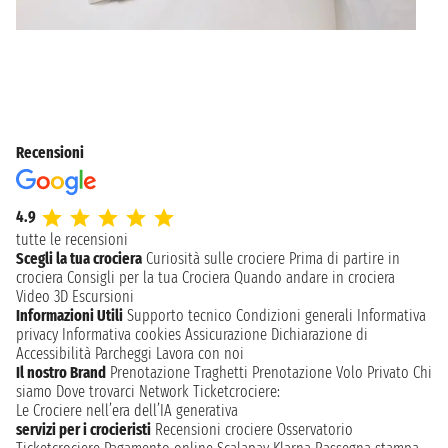
Recensioni
4.9
tutte le recensioni
Scegli la tua crociera
Curiosità sulle crociere
Prima di partire in
crociera
Consigli per la tua Crociera
Quando andare in crociera
Video 3D
Escursioni
Informazioni Utili
Supporto tecnico
Condizioni generali
Informativa
privacy
Informativa cookies
Assicurazione
Dichiarazione di
Accessibilità
Parcheggi
Lavora con noi
Il nostro Brand
Prenotazione Traghetti
Prenotazione Volo Privato
Chi
siamo
Dove trovarci
Network
Ticketcrociere:
Le Crociere nell’era dell’IA generativa
servizi per i crocieristi
Recensioni crociere
Osservatorio