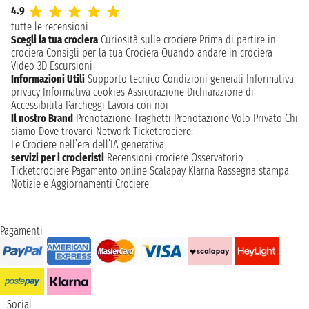
4.9
tutte le recensioni
Scegli la tua crociera
Curiosità sulle crociere
Prima di partire in
crociera
Consigli per la tua Crociera
Quando andare in crociera
Video 3D
Escursioni
Informazioni Utili
Supporto tecnico
Condizioni generali
Informativa
privacy
Informativa cookies
Assicurazione
Dichiarazione di
Accessibilità
Parcheggi
Lavora con noi
Il nostro Brand
Prenotazione Traghetti
Prenotazione Volo Privato
Chi
siamo
Dove trovarci
Network
Ticketcrociere:
Le Crociere nell’era dell’IA generativa
servizi per i crocieristi
Recensioni crociere
Osservatorio
Ticketcrociere
Pagamento online
Scalapay
Klarna
Rassegna stampa
Notizie e Aggiornamenti Crociere
Pagamenti
Social