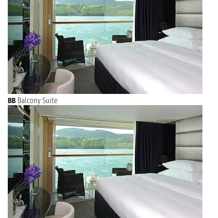
domenica 26 aprile 2026
BORDEAUX
n.d. - n.d.
lunedì 27 aprile 2026
BORDEAUX
n.d. - n.d.
martedì 28 aprile 2026
NAVIGAZIONE
n.d. - n.d.
mercoledì 29 aprile 2026
BORDEAUX
BB
Balcony Suite
n.d. - n.d.
giovedì 30 aprile 2026
BORDEAUX
n.d. - n.d.
venerdì 1 maggio 2026
PAUILLAC
n.d. - n.d.
sabato 2 maggio 2026
NAVIGAZIONE
n.d. - n.d.
domenica 3 maggio 2026