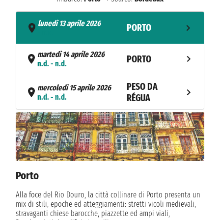
lunedì 13 aprile 2026
PORTO
- n.d.
martedì 14 aprile 2026
PORTO
n.d. - n.d.
PESO DA
mercoledì 15 aprile 2026
n.d. - n.d.
RÉGUA
PESO DA
giovedì 16 aprile 2026
n.d. - n.d.
RÉGUA
VEGA DE
venerdì 17 aprile 2026
n.d. - n.d.
TERRÓN
Porto
sabato 18 aprile 2026
Alla foce del Rio Douro, la città collinare di Porto presenta un
NAVIGAZIONE
n.d. - n.d.
mix di stili, epoche ed atteggiamenti: stretti vicoli medievali,
stravaganti chiese barocche, piazzette ed ampi viali,