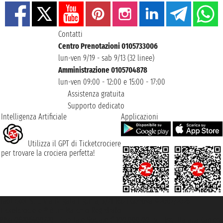
Contatti
Centro Prenotazioni 0105733006
lun-ven 9/19 - sab 9/13 (32 linee)
Amministrazione 0105704878
lun-ven 09:00 - 12:00 e 15:00 - 17:00
Assistenza gratuita
Supporto dedicato
Intelligenza Artificiale
Applicazioni
Utilizza il GPT di Ticketcrociere
per trovare la crociera perfetta!
Taoticket S.r.l. Via Brigata Liguria, 3/21 16121 Genova ©2007/2026 -
Ticketcrociere ® è un Marchio Registrato
P.Iva 06206400720 - Capitale Sociale € 100.000,00 i.v. - Iscritta alla Camera