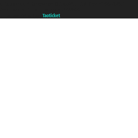
di Commercio di Genova con REA 433093. - Aut. Prov. n° 6167/131601 -
Assicurazione Unipol - polizza n. 206484182
Un portale del gruppo
Taoticket