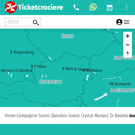
Cerca
2
Regensburg
3
Passau
4
Melk
5
Vienna
Monaco Di Baviera
6
Bratislava
7
8
Budapest
Home
›
Compagnie
›
Scenic
›
Danubio
›
Scenic Crystal
›
Monaco Di Baviera
›
mar