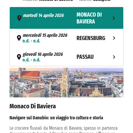
MONACO DI
martedì 14 aprile 2026
- n.d.
BAVIERA
mercoledì 15 aprile 2026
REGENSBURG
n.d. - n.d.
giovedì 16 aprile 2026
PASSAU
n.d. - n.d.
venerdì 17 aprile 2026
MELK
n.d. - n.d.
sabato 18 aprile 2026
VIENNA
n.d. - n.d.
Monaco Di Baviera
domenica 19 aprile 2026
BRATISLAVA
n.d. - n.d.
Navigare sul Danubio: un viaggio tra cultura e storia
Le crociere fluviali da Monaco di Baviera, spesso in partenza
lunedì 20 aprile 2026
BUDAPEST