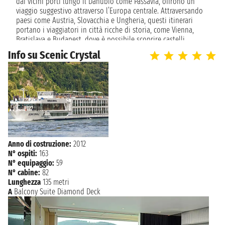
dai vicini porti lungo il Danubio come Passavia, offrono un
n.d. - n.d.
viaggio suggestivo attraverso l’Europa centrale. Attraversando
paesi come Austria, Slovacchia e Ungheria, questi itinerari
martedì 21 aprile 2026
portano i viaggiatori in città ricche di storia, come Vienna,
BUDAPEST
n.d.
Bratislava e Budapest, dove è possibile scoprire castelli,
cattedrali e palazzi iconici che si affacciano sul fiume.
Info su Scenic Crystal
La Baviera e il Danubio: natura e tradizione
Oltre alle grandi capitali, le crociere da Monaco di Baviera
permettono di esplorare piccoli villaggi e paesaggi naturali
lungo il Danubio, regalando un’immersione nella Baviera e
nelle sue tradizioni. Durante la navigazione, i passeggeri
possono assaporare la cucina locale, come i piatti tipici
bavaresi, e partecipare a escursioni che mostrano l’autenticità
di questa regione. Con soste in luoghi pittoreschi e un ritmo
Anno di costruzione:
2012
rilassato, queste crociere offrono una combinazione perfetta
N° ospiti:
163
di cultura, natura e relax.
N° equipaggio:
59
N° cabine:
82
Lunghezza
135 metri
A
Balcony Suite Diamond Deck