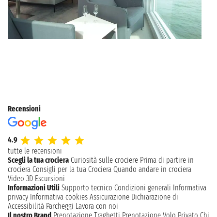
Recensioni
4.9
tutte le recensioni
Scegli la tua crociera
Curiosità sulle crociere
Prima di partire in
crociera
Consigli per la tua Crociera
Quando andare in crociera
Video 3D
Escursioni
Informazioni Utili
Supporto tecnico
Condizioni generali
Informativa
privacy
Informativa cookies
Assicurazione
Dichiarazione di
Accessibilità
Parcheggi
Lavora con noi
Il nostro Brand
Prenotazione Traghetti
Prenotazione Volo Privato
Chi