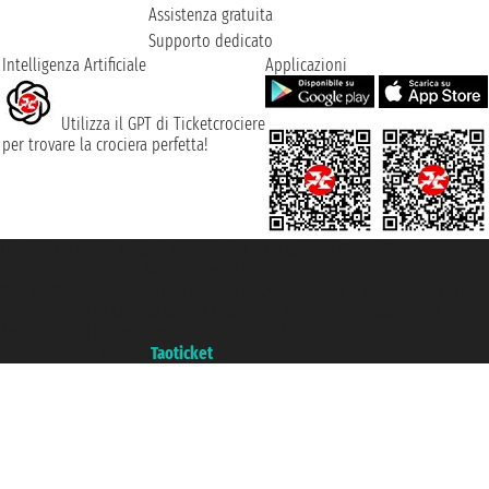
Assistenza gratuita
Supporto dedicato
Intelligenza Artificiale
Applicazioni
Utilizza il GPT di Ticketcrociere
per trovare la crociera perfetta!
Taoticket S.r.l. Via Brigata Liguria, 3/21 16121 Genova ©2007/2026 -
Ticketcrociere ® è un Marchio Registrato
P.Iva 06206400720 - Capitale Sociale € 100.000,00 i.v. - Iscritta alla Camera
di Commercio di Genova con REA 433093. - Aut. Prov. n° 6167/131601 -
Assicurazione Unipol - polizza n. 206484182
Un portale del gruppo
Taoticket