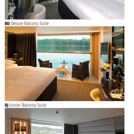
mercoledì 9 settembre 2026
AMSTERDAM
n.d.
BD
Deluxe Balcony Suite
BJ
Junior Balcony Suite