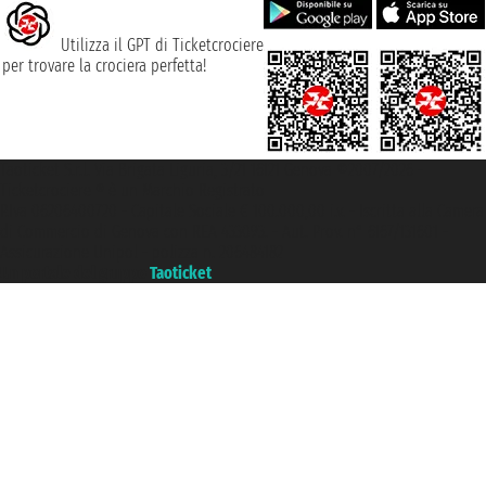
Utilizza il GPT di Ticketcrociere
per trovare la crociera perfetta!
Taoticket S.r.l. Via Brigata Liguria, 3/21 16121 Genova ©2007/2026 -
Ticketcrociere ® è un Marchio Registrato
P.Iva 06206400720 - Capitale Sociale € 100.000,00 i.v. - Iscritta alla Camera
di Commercio di Genova con REA 433093. - Aut. Prov. n° 6167/131601 -
Assicurazione Unipol - polizza n. 206484182
Un portale del gruppo
Taoticket