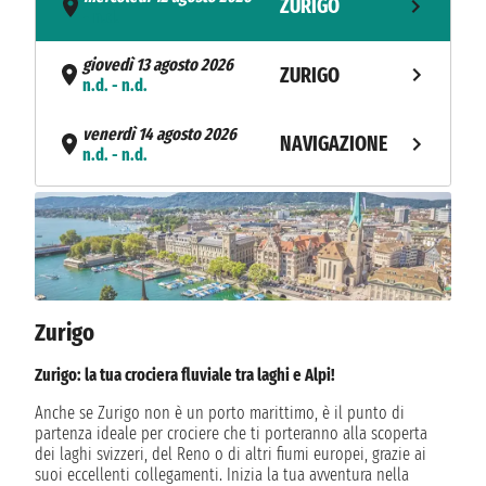
ZURIGO
- n.d.
giovedì 13 agosto 2026
ZURIGO
n.d. - n.d.
venerdì 14 agosto 2026
NAVIGAZIONE
n.d. - n.d.
sabato 15 agosto 2026
NAVIGAZIONE
n.d. - n.d.
domenica 16 agosto 2026
NAVIGAZIONE
n.d. - n.d.
Zurigo
lunedì 17 agosto 2026
MONTREUX
n.d. - n.d.
Zurigo: la tua crociera fluviale tra laghi e Alpi!
martedì 18 agosto 2026
Anche se Zurigo non è un porto marittimo, è il punto di
BASILEA
n.d. - n.d.
partenza ideale per crociere che ti porteranno alla scoperta
dei laghi svizzeri, del Reno o di altri fiumi europei, grazie ai
suoi eccellenti collegamenti. Inizia la tua avventura nella
mercoledì 19 agosto 2026