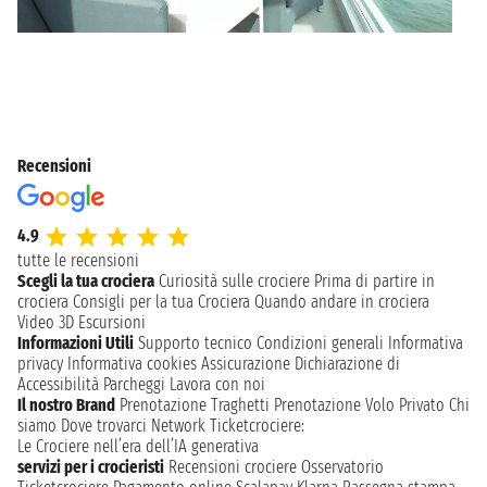
Recensioni
4.9
tutte le recensioni
Scegli la tua crociera
Curiosità sulle crociere
Prima di partire in
crociera
Consigli per la tua Crociera
Quando andare in crociera
Video 3D
Escursioni
Informazioni Utili
Supporto tecnico
Condizioni generali
Informativa
privacy
Informativa cookies
Assicurazione
Dichiarazione di
Accessibilità
Parcheggi
Lavora con noi
Il nostro Brand
Prenotazione Traghetti
Prenotazione Volo Privato
Chi
siamo
Dove trovarci
Network
Ticketcrociere:
Le Crociere nell’era dell’IA generativa
servizi per i crocieristi
Recensioni crociere
Osservatorio