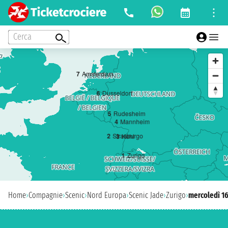
Cerca
7
Amsterdam
6
Dusseldorf
5
Rudesheim
4
Mannheim
2
Strasburgo
3
Kehl
1
Zurigo
Home
›
Compagnie
›
Scenic
›
Nord Europa
›
Scenic Jade
›
Zurigo
›
mercoledì 1