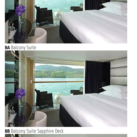
clima temperato permette ai visitatori di godersi le numerose
attrazioni della città in ogni stagione.
Attrazioni da non Perdere a Zurigo
Zurigo offre una vasta gamma di attrazioni per i visitatori di
ogni interesse. Dal pittoresco centro storico con le sue
stradine acciottolate e antichi edifici, al lago Zurigo che offre
splendide vedute panoramiche e attività acquatiche, la città è
BA
Balcony Suite
ricca di luoghi da visitare. Musei d'arte rinomati, come il
Kunsthaus Zurigo, e la vibrante scena gastronomica e dello
shopping completano l'offerta turistica della città.
Gastronomia Locale: Delizie Culinarie Svizzere
La cucina zurighese è una festa per il palato, offrendo piatti
tradizionali svizzeri come fonduta, raclette, zürcher
geschnetzeltes (fettine di vitello in salsa), accompagnati da
prelibatezze dolci come il bircher muesli. I mercati locali
offrono prodotti freschi come formaggi artigianali, cioccolato
svizzero e pane appena sfornato che delizieranno i
buongustai.
Vivi un'Esperienza Unica con una Crociera da Zurigo
BB
Balcony Suite Sapphire Deck