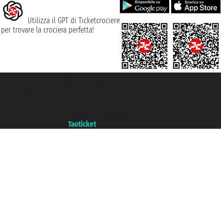
Utilizza il GPT di Ticketcrociere
per trovare la crociera perfetta!
Taoticket S.r.l. Via Brigata Liguria, 3/21 16121 Genova ©2007/2026 -
Ticketcrociere ® è un Marchio Registrato
P.Iva 06206400720 - Capitale Sociale € 100.000,00 i.v. - Iscritta alla Camera
di Commercio di Genova con REA 433093. - Aut. Prov. n° 6167/131601 -
Assicurazione Unipol - polizza n. 206484182
Un portale del gruppo
Taoticket