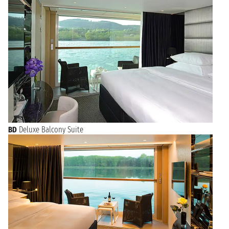
Per arricchire la tua visita a Zurigo con un tocco speciale,
considera l'opportunità di prenotare una crociera che parte
direttamente dalla città. Navigare sulle acque del lago Zurigo o
lungo il fiume Limmat offre panorami mozzafiato della città e
delle sue attrazioni principali. Prenotando una crociera da
Zurigo, potrai vivere un'esperienza indimenticabile che ti
permetterà di apprezzare la bellezza della città da una
prospettiva unica.
BD
Deluxe Balcony Suite