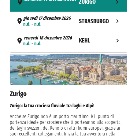
ZURIGO
- n.d.
giovedì 17 dicembre 2026
STRASBURGO
n.d. - n.d.
venerdì 18 dicembre 2026
KEHL
n.d. - n.d.
sabato 19 dicembre 2026
MANNHEIM
n.d. - n.d.
domenica 20 dicembre 2026
RUDESHEIM
n.d. - n.d.
Zurigo
lunedì 21 dicembre 2026
NAVIGAZIONE
n.d. - n.d.
Zurigo: la tua crociera fluviale tra laghi e Alpi!
martedì 22 dicembre 2026
Anche se Zurigo non è un porto marittimo, è il punto di
DUSSELDORF
n.d. - n.d.
partenza ideale per crociere che ti porteranno alla scoperta
dei laghi svizzeri, del Reno o di altri fiumi europei, grazie ai
suoi eccellenti collegamenti. Inizia la tua avventura nella
mercoledì 23 dicembre 2026