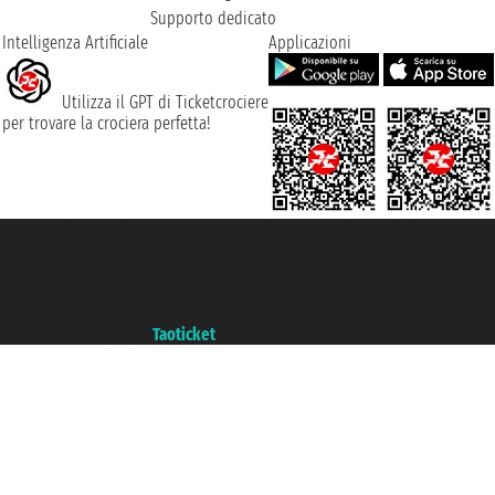
Supporto dedicato
Intelligenza Artificiale
Applicazioni
Utilizza il GPT di Ticketcrociere
per trovare la crociera perfetta!
Taoticket S.r.l. Via Brigata Liguria, 3/21 16121 Genova ©2007/2026 -
Ticketcrociere ® è un Marchio Registrato
P.Iva 06206400720 - Capitale Sociale € 100.000,00 i.v. - Iscritta alla Camera
di Commercio di Genova con REA 433093. - Aut. Prov. n° 6167/131601 -
Assicurazione Unipol - polizza n. 206484182
Un portale del gruppo
Taoticket