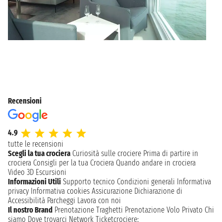
Recensioni
4.9
tutte le recensioni
Scegli la tua crociera
Curiosità sulle crociere
Prima di partire in
crociera
Consigli per la tua Crociera
Quando andare in crociera
Video 3D
Escursioni
Informazioni Utili
Supporto tecnico
Condizioni generali
Informativa
privacy
Informativa cookies
Assicurazione
Dichiarazione di
Accessibilità
Parcheggi
Lavora con noi
Il nostro Brand
Prenotazione Traghetti
Prenotazione Volo Privato
Chi
siamo
Dove trovarci
Network
Ticketcrociere: