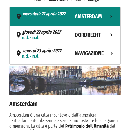
mercoledì 21 aprile 2027
AMSTERDAM
- n.d.
giovedì 22 aprile 2027
DORDRECHT
n.d. - n.d.
venerdì 23 aprile 2027
NAVIGAZIONE
n.d. - n.d.
sabato 24 aprile 2027
ANVERSA
n.d. - n.d.
domenica 25 aprile 2027
ARNHEM
n.d. - n.d.
Amsterdam
lunedì 26 aprile 2027
DUSSELDORF
n.d. - n.d.
Amsterdam è una città incantevole dall’atmosfera
particolarmente rilassante e serena, nonostante le sue grandi
NAVIGAZIONE
martedì 27 aprile 2027
dimensioni. La città è parte del
Patrimonio dell’Umanità
dal