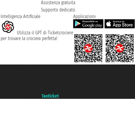
Assistenza gratuita
Supporto dedicato
Intelligenza Artificiale
Applicazioni
Utilizza il GPT di Ticketcrociere
per trovare la crociera perfetta!
Taoticket S.r.l. Via Brigata Liguria, 3/21 16121 Genova ©2007/2026 -
Ticketcrociere ® è un Marchio Registrato
P.Iva 06206400720 - Capitale Sociale € 100.000,00 i.v. - Iscritta alla Camera
di Commercio di Genova con REA 433093. - Aut. Prov. n° 6167/131601 -
Assicurazione Unipol - polizza n. 206484182
Un portale del gruppo
Taoticket