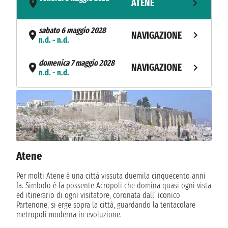
ATENE
- n.d.
sabato 6 maggio 2028
NAVIGAZIONE
n.d. - n.d.
domenica 7 maggio 2028
NAVIGAZIONE
n.d. - n.d.
lunedì 8 maggio 2028
HERAKLION
n.d. - n.d.
martedì 9 maggio 2028
SANTORINI
n.d. - n.d.
Atene
mercoledì 10 maggio 2028
NAVIGAZIONE
n.d. - n.d.
Per molti Atene è una città vissuta duemila cinquecento anni
fa. Simbolo è la possente Acropoli che domina quasi ogni vista
giovedì 11 maggio 2028
ed itinerario di ogni visitatore, coronata dall’ iconico
KUSADASI
n.d. - n.d.
Partenone, si erge sopra la città, guardando la tentacolare
metropoli moderna in evoluzione.
venerdì 12 maggio 2028