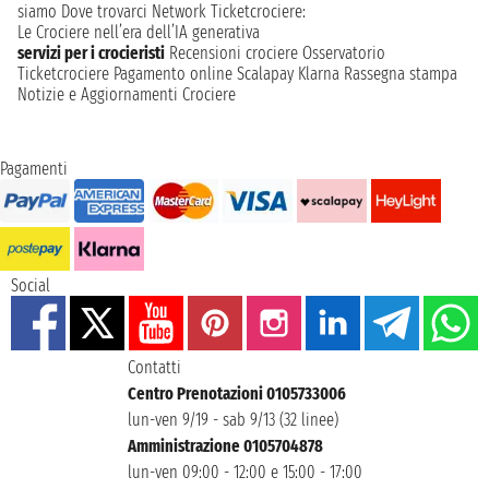
Lasciati ispirare dalla storia millenaria e dalla bellezza dei
siamo
Dove trovarci
Network
Ticketcrociere:
paesaggi marini, vivendo un'esperienza che unisce cultura e
Le Crociere nell’era dell’IA generativa
relax. A bordo, ogni desiderio sarà esaudito, mentre navighi
servizi per i crocieristi
Recensioni crociere
Osservatorio
verso destinazioni iconiche. Una partenza da Atene ti
Ticketcrociere
Pagamento online
Scalapay
Klarna
Rassegna stampa
garantisce un inizio di viaggio emozionante, unendo la
Notizie e Aggiornamenti Crociere
ricchezza del passato con il piacere di una moderna avventura
in mare.
Pagamenti
Social
Contatti
Centro Prenotazioni 0105733006
lun-ven 9/19 - sab 9/13 (32 linee)
Amministrazione 0105704878
lun-ven 09:00 - 12:00 e 15:00 - 17:00