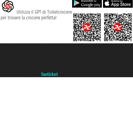
Utilizza il GPT di Ticketcrociere
per trovare la crociera perfetta!
Taoticket S.r.l. Via Brigata Liguria, 3/21 16121 Genova ©2007/2026 -
Ticketcrociere ® è un Marchio Registrato
P.Iva 06206400720 - Capitale Sociale € 100.000,00 i.v. - Iscritta alla Camera
di Commercio di Genova con REA 433093. - Aut. Prov. n° 6167/131601 -
Assicurazione Unipol - polizza n. 206484182
Un portale del gruppo
Taoticket