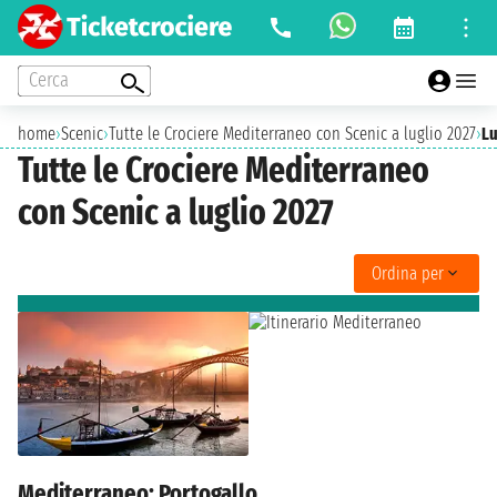
Cerca
home
›
Scenic
›
Tutte le Crociere Mediterraneo con Scenic a luglio 2027
›
Lu
Tutte le Crociere Mediterraneo
con Scenic a luglio 2027
Ordina per
Mediterraneo: Portogallo