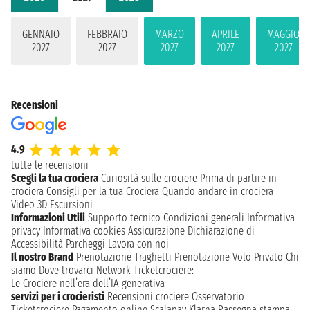
GENNAIO
FEBBRAIO
MARZO
APRILE
MAGGIO
2027
2027
2027
2027
2027
Recensioni
4.9
tutte le recensioni
Scegli la tua crociera
Curiosità sulle crociere
Prima di partire in
crociera
Consigli per la tua Crociera
Quando andare in crociera
Video 3D
Escursioni
Informazioni Utili
Supporto tecnico
Condizioni generali
Informativa
privacy
Informativa cookies
Assicurazione
Dichiarazione di
Accessibilità
Parcheggi
Lavora con noi
Il nostro Brand
Prenotazione Traghetti
Prenotazione Volo Privato
Chi
siamo
Dove trovarci
Network
Ticketcrociere:
Le Crociere nell’era dell’IA generativa
servizi per i crocieristi
Recensioni crociere
Osservatorio
Ticketcrociere
Pagamento online
Scalapay
Klarna
Rassegna stampa