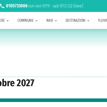
0105733006
lun-ven 9/19 - sab 9/13 (32 linee)
ERE
COMPAGNIE
NAVI
DESTINAZIONI
FLUVIA
obre 2027