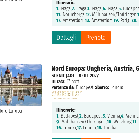
Itinerario:
1.
Praga,
2.
Praga,
3.
Praga,
4.
Praga,
5.
Budapes
11.
Norimberga,
12.
Mühlhausen/Thüringen,
17.
Amsterdam,
18.
Amsterdam,
19.
Parigi,
20.
Dettagli
Prenota
Nord Europa: Ungheria, Austria, 
SCENIC JADE
|
8 OTT 2027
Durata:
17 notti
Partenza da:
Budapest
Sbarco:
Londra
Itinerario:
1.
Budapest,
2.
Budapest,
3.
Vienna,
4.
Vienna
9.
Mühlhausen/Thüringen,
10.
Wurzburg,
11.
16.
Londra,
17.
Londra,
18.
Londra