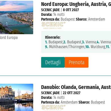
Nord Europa: Ungheria, Austria,
SCENIC JADE
|
8 OTT 2027
Durata:
14 notti
Partenza da:
Budapest
Sbarco:
Amsterdam
Itinerario:
1.
Budapest,
2.
Budapest,
3.
Vienna,
4.
Vienna
9.
Mühlhausen/Thüringen,
10.
Wurzburg,
11.
Dettagli
Prenota
Danubio: Olanda, Germania, Aust
SCENIC JADE
|
22 OTT 2027
Durata:
14 notti
Partenza da:
Amsterdam
Sbarco:
Budapest