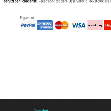
servizi per i crocieristi
Recensioni crociere
Osservatorio Ticketcrociere
Pagamenti
Taoticket S.r.l. Via Brigata Liguria, 3/21 16121 Genova ©2007/2026 - Ticketc
P.Iva 06206400720 - Capitale Sociale € 100.000,00 i.v. - Iscritta alla Came
Un portale del gruppo
Taoticket