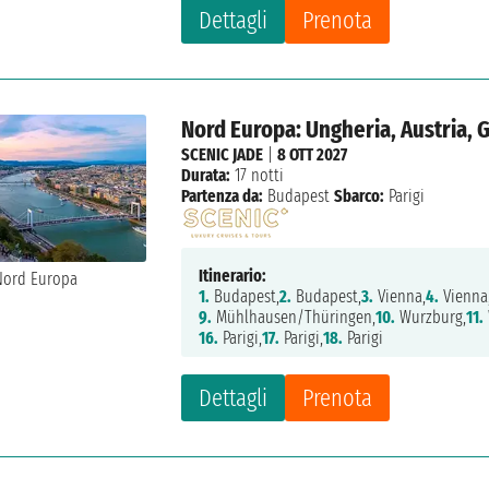
Dettagli
Prenota
Nord Europa: Ungheria, Austria, 
SCENIC JADE
|
8 OTT 2027
Durata:
17 notti
Partenza da:
Budapest
Sbarco:
Parigi
Itinerario:
1.
Budapest,
2.
Budapest,
3.
Vienna,
4.
Vienna
9.
Mühlhausen/Thüringen,
10.
Wurzburg,
11.
16.
Parigi,
17.
Parigi,
18.
Parigi
Dettagli
Prenota