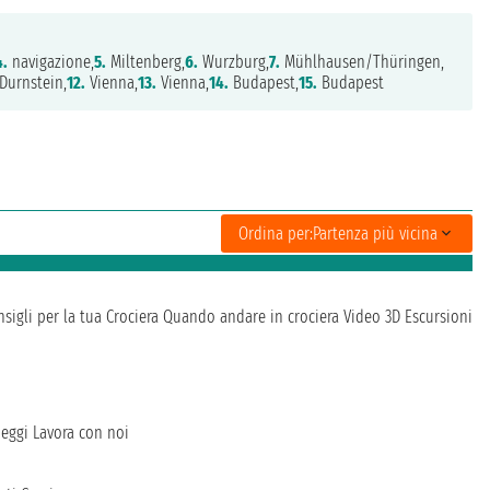
4.
navigazione,
5.
Miltenberg,
6.
Wurzburg,
7.
Mühlhausen/Thüringen,
Durnstein,
12.
Vienna,
13.
Vienna,
14.
Budapest,
15.
Budapest
Ordina per:
Partenza più vicina
sigli per la tua Crociera
Quando andare in crociera
Video 3D
Escursioni
heggi
Lavora con noi