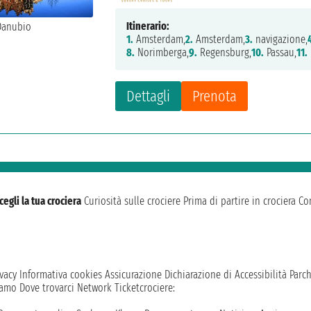
Itinerario:
1.
Amsterdam,
2.
Amsterdam,
3.
navigazione,
8.
Norimberga,
9.
Regensburg,
10.
Passau,
11.
Dettagli
Prenota
cegli la tua crociera
Curiosità sulle crociere
Prima di partire in crociera
Con
vacy
Informativa cookies
Assicurazione
Dichiarazione di Accessibilità
Parc
iamo
Dove trovarci
Network
Ticketcrociere: