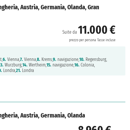
gheria, Austria, Germania, Olanda, Gran
11.000 €
Suite da
prezzo per persona
Tasse incluse
t,
6.
Vienna,
7.
Vienna,
8.
Krems,
9.
navigazione,
10.
Regensburg,
13.
Wurzburg,
14.
Wertheim,
15.
navigazione,
16.
Colonia,
0.
Londra,
21.
Londra
ngheria, Austria, Germania, Olanda