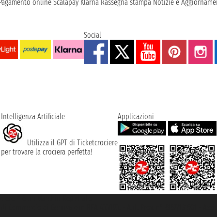
Pagamento online
Scalapay
Klarna
Rassegna stampa
Notizie e Aggiornamen
Social
Intelligenza Artificiale
Applicazioni
Utilizza il GPT di Ticketcrociere
per trovare la crociera perfetta!
rociere ® è un Marchio Registrato
ra di Commercio di Genova con REA 433093. - Aut. Prov. n° 6167/131601 - Ass