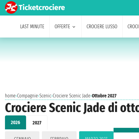
LAST MINUTE
OFFERTE
CROCIERE LUSSO
CROCI
home
›
Compagnie
›
Scenic
›
Crociere Scenic Jade
›
Ottobre 2027
Crociere Scenic Jade di ott
2026
2027