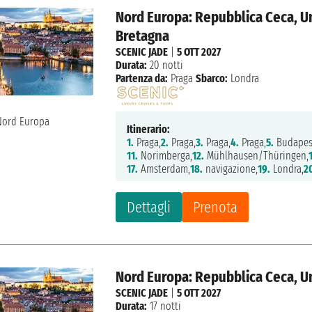
Nord Europa: Repubblica Ceca, Un
Bretagna
SCENIC JADE
|
5 OTT 2027
Durata:
20 notti
Partenza da:
Praga
Sbarco:
Londra
Itinerario:
1.
Praga,
2.
Praga,
3.
Praga,
4.
Praga,
5.
Budapes
11.
Norimberga,
12.
Mühlhausen/Thüringen,
17.
Amsterdam,
18.
navigazione,
19.
Londra,
2
Dettagli
Prenota
Nord Europa: Repubblica Ceca, U
SCENIC JADE
|
5 OTT 2027
Durata:
17 notti