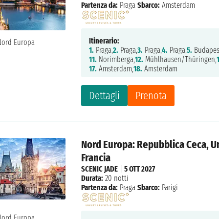
Partenza da:
Praga
Sbarco:
Amsterdam
Itinerario:
1.
Praga,
2.
Praga,
3.
Praga,
4.
Praga,
5.
Budapes
11.
Norimberga,
12.
Mühlhausen/Thüringen,
17.
Amsterdam,
18.
Amsterdam
Dettagli
Prenota
Nord Europa: Repubblica Ceca, Un
Francia
SCENIC JADE
|
5 OTT 2027
Durata:
20 notti
Partenza da:
Praga
Sbarco:
Parigi