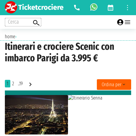
Cerca
home
›
Itinerari e crociere Scenic con
imbarco Parigi da 3.995 €
1
2
..19
Ordina per