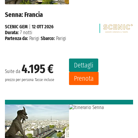
Senna: Francia
SCENIC GEM
|
12 OTT 2026
Durata:
7 notti
Partenza da:
Parigi
Sbarco:
Parigi
Dettagli
4.195 €
Suite da
Prenota
prezzo per persona
Tasse incluse