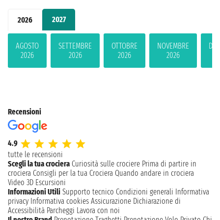
2027
2026
AGOSTO
SETTEMBRE
OTTOBRE
NOVEMBRE
DIC
2026
2026
2026
2026
2
Recensioni
4.9
tutte le recensioni
Scegli la tua crociera
Curiosità sulle crociere
Prima di partire in
crociera
Consigli per la tua Crociera
Quando andare in crociera
Video 3D
Escursioni
Informazioni Utili
Supporto tecnico
Condizioni generali
Informativa
privacy
Informativa cookies
Assicurazione
Dichiarazione di
Accessibilità
Parcheggi
Lavora con noi
Il nostro Brand
Prenotazione Traghetti
Prenotazione Volo Privato
Chi