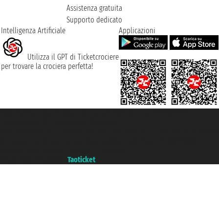
Assistenza gratuita
Supporto dedicato
Intelligenza Artificiale
Applicazioni
Utilizza il GPT di Ticketcrociere
per trovare la crociera perfetta!
Taoticket S.r.l. Via Brigata Liguria, 3/21 16121 Genova ©2007/2026 -
Ticketcrociere ® è un Marchio Registrato
P.Iva 06206400720 - Capitale Sociale € 100.000,00 i.v. - Iscritta alla Camera
di Commercio di Genova con REA 433093. - Aut. Prov. n° 6167/131601 -
Assicurazione Unipol - polizza n. 206484182
Un portale del gruppo
Taoticket