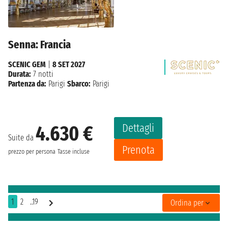
Senna: Francia
SCENIC GEM
|
8 SET 2027
Durata:
7 notti
Partenza da:
Parigi
Sbarco:
Parigi
Dettagli
4.630 €
Suite da
Prenota
prezzo per persona
Tasse incluse
1
2
..19
Ordina per