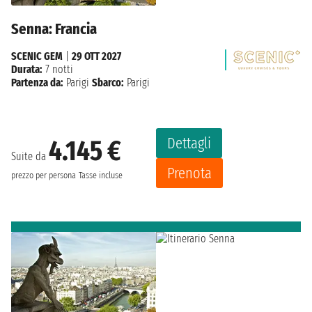
Senna: Francia
SCENIC GEM
|
29 OTT 2027
Durata:
7 notti
Partenza da:
Parigi
Sbarco:
Parigi
Dettagli
4.145 €
Suite da
Prenota
prezzo per persona
Tasse incluse