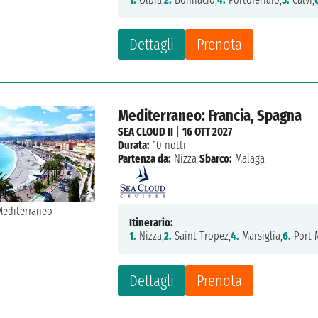
Dettagli
Prenota
Mediterraneo: Francia, Spagna
SEA CLOUD II
|
16 OTT 2027
Durata:
10 notti
Partenza da:
Nizza
Sbarco:
Malaga
Itinerario:
1.
Nizza,
2.
Saint Tropez,
4.
Marsiglia,
6.
Port 
Dettagli
Prenota