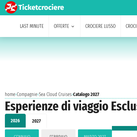
LAST MINUTE
OFFERTE
CROCIERE LUSSO
CROCI
home
›
Compagnie
›
Sea Cloud Cruises
›
Catalogo 2027
Esperienze di viaggio Escl
2026
2027