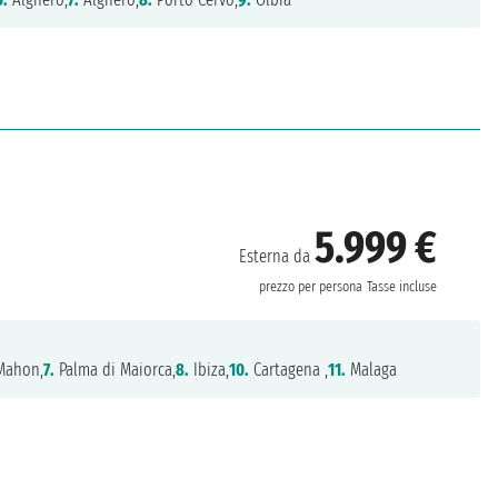
5.999 €
Esterna da
prezzo per persona
Tasse incluse
Mahon,
7.
Palma di Maiorca,
8.
Ibiza,
10.
Cartagena ,
11.
Malaga