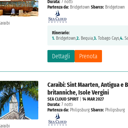
Durata:
7 notti
Partenza da:
Bridgetown
Sbarco:
Bridgetown
Itinerario:
1.
Bridgetown,
2.
Bequia,
3.
Tobago Cays,
4.
Sa
Dettagli
Prenota
Caraibi: Sint Maarten, Antigua e B
britanniche, Isole Vergini
SEA CLOUD SPIRIT
|
14 MAR 2027
Durata:
7 notti
Partenza da:
Philipsburg
Sbarco:
Philipsburg