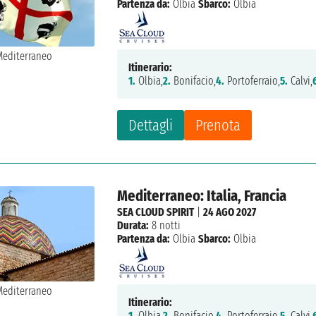
Partenza da:
Olbia
Sbarco:
Olbia
Itinerario:
1.
Olbia,
2.
Bonifacio,
4.
Portoferraio,
5.
Calvi,
Dettagli
Prenota
Mediterraneo: Italia, Francia
SEA CLOUD SPIRIT
|
24 AGO 2027
Durata:
8 notti
Partenza da:
Olbia
Sbarco:
Olbia
Itinerario:
1.
Olbia,
2.
Bonifacio,
4.
Portoferraio,
5.
Calvi,