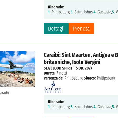
Itinerario:
1.
Philipsburg,
3.
Saint Johns,
4.
Gustavia,
5.
V
Dettagli
Prenota
Caraibi: Sint Maarten, Antigua e B
britanniche, Isole Vergini
SEA CLOUD SPIRIT
|
5 DIC 2027
Durata:
7 notti
Partenza da:
Philipsburg
Sbarco:
Philipsburg
Itinerario:
1.
Philipsburg,
3.
Saint Johns,
4.
Gustavia,
5.
V