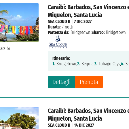
Caraibi: Barbados, San Vincenzo 
Miquelon, Santa Lucia
SEA CLOUD II
|
7 DIC 2027
Durata:
7 notti
Partenza da:
Bridgetown
Sbarco:
Bridgetown
Itinerario:
1.
Bridgetown,
2.
Bequia,
3.
Tobago Cays,
4.
Sa
Dettagli
Prenota
Caraibi: Barbados, San Vincenzo 
Miquelon, Santa Lucia
SEA CLOUD II
|
14 DIC 2027