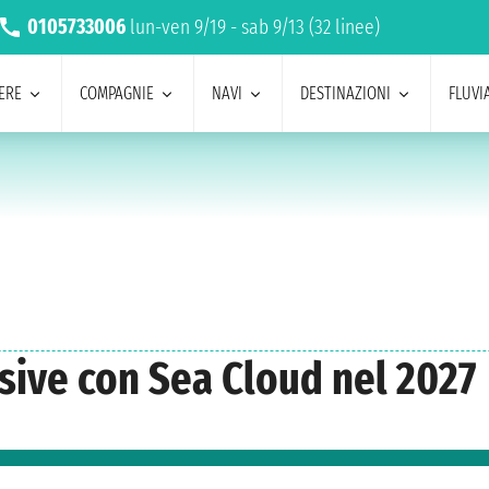
0105733006
lun-ven 9/19 - sab 9/13 (32 linee)
ERE
COMPAGNIE
NAVI
DESTINAZIONI
FLUVIA
usive con Sea Cloud nel 2027