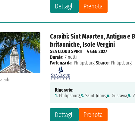
Dettagli
Prenota
Caraibi: Sint Maarten, Antigua e B
britanniche, Isole Vergini
SEA CLOUD SPIRIT
|
4 GEN 2027
Durata:
7 notti
Partenza da:
Philipsburg
Sbarco:
Philipsburg
Itinerario:
1.
Philipsburg,
3.
Saint Johns,
4.
Gustavia,
5.
V
Dettagli
Prenota