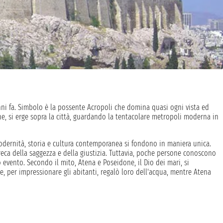
ni fa. Simbolo è la possente Acropoli che domina quasi ogni vista ed
one, si erge sopra la città, guardando la tentacolare metropoli moderna in
 modernità, storia e cultura contemporanea si fondono in maniera unica.
greca della saggezza e della giustizia. Tuttavia, poche persone conoscono
evento. Secondo il mito, Atena e Poseidone, il Dio dei mari, si
e, per impressionare gli abitanti, regalò loro dell'acqua, mentre Atena
ui i cittadini considerarono l'acqua il dono più prezioso. Quando, una
 potabile cambiarono idea e riconobbero Atena come loro patrona. Uno dei
a collina sormontata da antichi templi dorici, tra cui il Partenone,