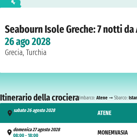
Home
›
Compagnie
›
Seabourn
›
Isole Greche
›
Seabourn Ovation
›
Atene
›
sab
Seabourn Isole Greche: 7 notti d
26 ago 2028
Grecia, Turchia
Itinerario della crociera
Imbarco:
Atene
➞ Sbarco:
Ista
sabato 26 agosto 2028
ATENE
- 22:00
domenica 27 agosto 2028
MONEMVASIA
08:00 - 18:00