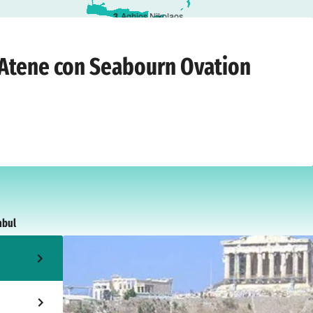
3
Aghios Nikolaos
ato 26 agosto 2028
a Atene con Seabourn Ovation
nbul