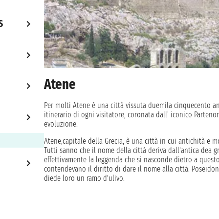
S
Atene
Per molti Atene è una città vissuta duemila cinquecento an
itinerario di ogni visitatore, coronata dall’ iconico Parten
evoluzione.
Atene,capitale della Grecia, è una città in cui antichità e
Tutti sanno che il nome della città deriva dall'antica dea 
effettivamente la leggenda che si nasconde dietro a questo 
contendevano il diritto di dare il nome alla città. Poseidon
diede loro un ramo d'ulivo.
All'inizio la scelta ricadde su Poseidone, dal momento in c
volta assaggiata l'acqua, scoprirono che era salata e non
siti storici più famosi della città è l'Acropoli, una maestos