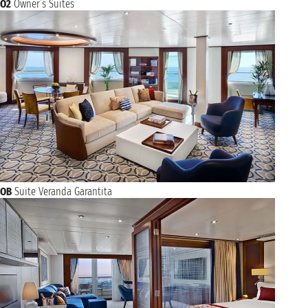
O2
Owner’s Suites
OB
Suite Veranda Garantita