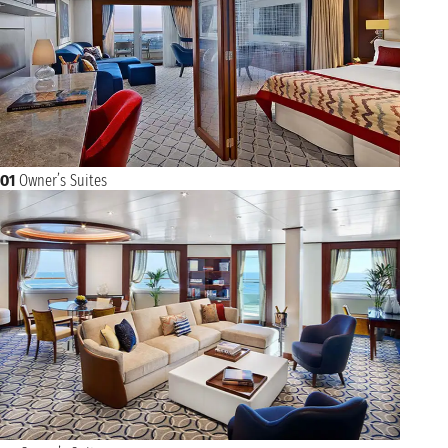
O1
Owner’s Suites