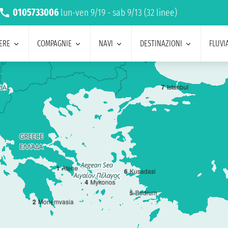
0105733006
lun-ven 9/19 - sab 9/13 (32 linee)
ERE
COMPAGNIE
NAVI
DESTINAZIONI
FLUVIA
7
Istanbul
1
Atene
6
Kusadasi
4
Mykonos
5
Bodrum
2
Monemvasia