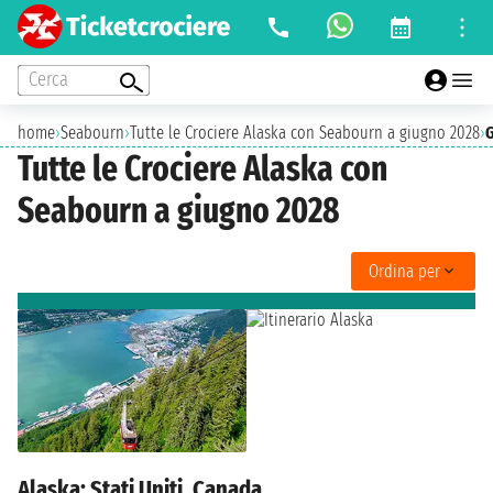
Cerca
home
›
Seabourn
›
Tutte le Crociere Alaska con Seabourn a giugno 2028
›
G
Tutte le Crociere Alaska con
Seabourn a giugno 2028
Ordina per
Alaska: Stati Uniti, Canada