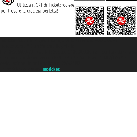
Utilizza il GPT di Ticketcrociere
per trovare la crociera perfetta!
Taoticket S.r.l. Via Brigata Liguria, 3/21 16121 Genova ©2007/2026 -
Ticketcrociere ® è un Marchio Registrato
P.Iva 06206400720 - Capitale Sociale € 100.000,00 i.v. - Iscritta alla Camera
di Commercio di Genova con REA 433093. - Aut. Prov. n° 6167/131601 -
Assicurazione Unipol - polizza n. 206484182
Un portale del gruppo
Taoticket