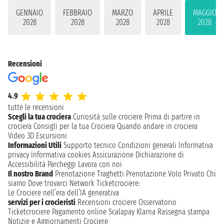
GENNAIO
FEBBRAIO
MARZO
APRILE
MAGGIO
2028
2028
2028
2028
2028
Recensioni
4.9
tutte le recensioni
Scegli la tua crociera
Curiosità sulle crociere
Prima di partire in
crociera
Consigli per la tua Crociera
Quando andare in crociera
Video 3D
Escursioni
Informazioni Utili
Supporto tecnico
Condizioni generali
Informativa
privacy
Informativa cookies
Assicurazione
Dichiarazione di
Accessibilità
Parcheggi
Lavora con noi
Il nostro Brand
Prenotazione Traghetti
Prenotazione Volo Privato
Chi
siamo
Dove trovarci
Network
Ticketcrociere:
Le Crociere nell’era dell’IA generativa
servizi per i crocieristi
Recensioni crociere
Osservatorio
Ticketcrociere
Pagamento online
Scalapay
Klarna
Rassegna stampa
Notizie e Aggiornamenti Crociere