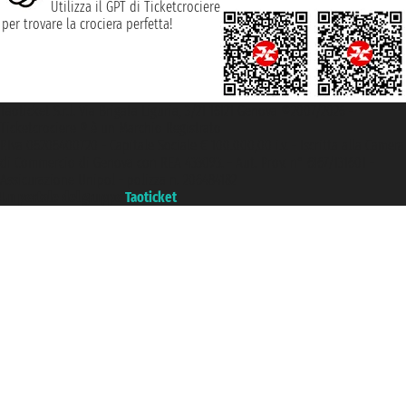
Utilizza il GPT di Ticketcrociere
per trovare la crociera perfetta!
Taoticket S.r.l. Via Brigata Liguria, 3/21 16121 Genova ©2007/2026 -
Ticketcrociere ® è un Marchio Registrato
P.Iva 06206400720 - Capitale Sociale € 100.000,00 i.v. - Iscritta alla Camera
di Commercio di Genova con REA 433093. - Aut. Prov. n° 6167/131601 -
Assicurazione Unipol - polizza n. 206484182
Un portale del gruppo
Taoticket