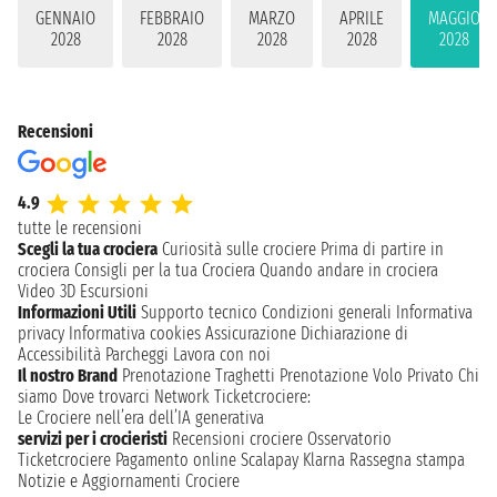
GENNAIO
FEBBRAIO
MARZO
APRILE
MAGGIO
2028
2028
2028
2028
2028
Recensioni
4.9
tutte le recensioni
Scegli la tua crociera
Curiosità sulle crociere
Prima di partire in
crociera
Consigli per la tua Crociera
Quando andare in crociera
Video 3D
Escursioni
Informazioni Utili
Supporto tecnico
Condizioni generali
Informativa
privacy
Informativa cookies
Assicurazione
Dichiarazione di
Accessibilità
Parcheggi
Lavora con noi
Il nostro Brand
Prenotazione Traghetti
Prenotazione Volo Privato
Chi
siamo
Dove trovarci
Network
Ticketcrociere:
Le Crociere nell’era dell’IA generativa
servizi per i crocieristi
Recensioni crociere
Osservatorio
Ticketcrociere
Pagamento online
Scalapay
Klarna
Rassegna stampa
Notizie e Aggiornamenti Crociere