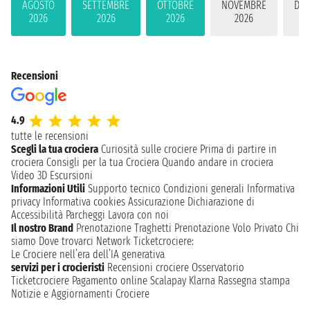
AGOSTO
SETTEMBRE
OTTOBRE
NOVEMBRE
DIC
2026
2026
2026
2026
2
Recensioni
4.9
tutte le recensioni
Scegli la tua crociera
Curiosità sulle crociere
Prima di partire in
crociera
Consigli per la tua Crociera
Quando andare in crociera
Video 3D
Escursioni
Informazioni Utili
Supporto tecnico
Condizioni generali
Informativa
privacy
Informativa cookies
Assicurazione
Dichiarazione di
Accessibilità
Parcheggi
Lavora con noi
Il nostro Brand
Prenotazione Traghetti
Prenotazione Volo Privato
Chi
siamo
Dove trovarci
Network
Ticketcrociere:
Le Crociere nell’era dell’IA generativa
servizi per i crocieristi
Recensioni crociere
Osservatorio
Ticketcrociere
Pagamento online
Scalapay
Klarna
Rassegna stampa
Notizie e Aggiornamenti Crociere