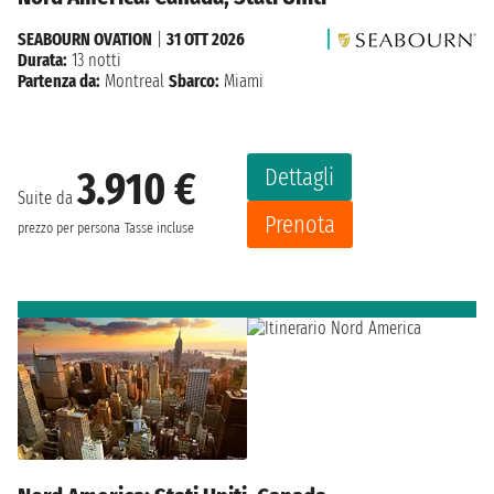
SEABOURN OVATION
|
31 OTT 2026
Durata:
13 notti
Partenza da:
Montreal
Sbarco:
Miami
Dettagli
3.910 €
Suite da
Prenota
prezzo per persona
Tasse incluse