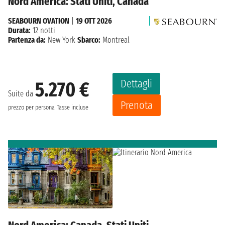
Nord America: Stati Uniti, Canada
SEABOURN OVATION
|
19 OTT 2026
Durata:
12 notti
Partenza da:
New York
Sbarco:
Montreal
Dettagli
5.270 €
Suite da
Prenota
prezzo per persona
Tasse incluse