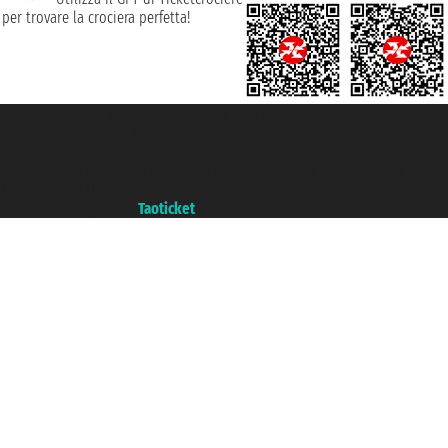
per trovare la crociera perfetta!
Taoticket S.r.l. Via Brigata Liguria, 3/21 16121 Genova ©2007/2026 -
Ticketcrociere ® è un Marchio Registrato
P.Iva 06206400720 - Capitale Sociale € 100.000,00 i.v. - Iscritta alla Camera
di Commercio di Genova con REA 433093. - Aut. Prov. n° 6167/131601 -
Assicurazione Unipol - polizza n. 206484182
Un portale del gruppo
Taoticket