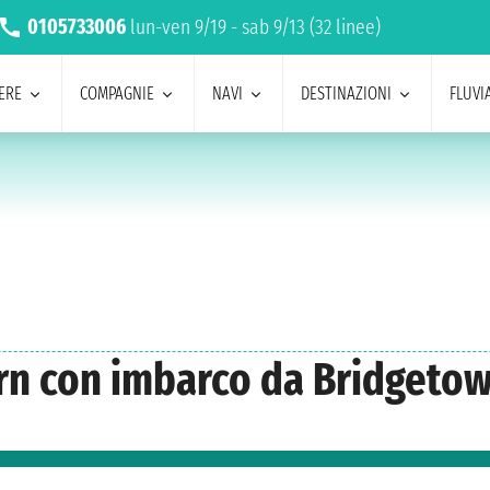
0105733006
lun-ven 9/19 - sab 9/13 (32 linee)
ERE
COMPAGNIE
NAVI
DESTINAZIONI
FLUVIA
urn con imbarco da Bridgeto