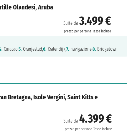
ntille Olandesi, Aruba
3.499 €
Suite da
prezzo per persona
Tasse incluse
4.
Curacao,
5.
Oranjestad,
6.
Kralendijk,
7.
navigazione,
8.
Bridgetown
an Bretagna, Isole Vergini, Saint Kitts e
4.399 €
Suite da
prezzo per persona
Tasse incluse