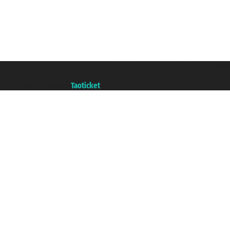
Taoticket S.r.l. Via Brigata Liguria, 3/21 16121 Genova ©2007/2026 - Ticketc
P.Iva 06206400720 - Capitale Sociale € 100.000,00 i.v. - Iscritta alla Came
Un portale del gruppo
Taoticket