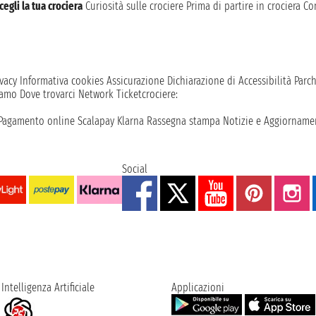
cegli la tua crociera
Curiosità sulle crociere
Prima di partire in crociera
Con
vacy
Informativa cookies
Assicurazione
Dichiarazione di Accessibilità
Parc
iamo
Dove trovarci
Network
Ticketcrociere:
Pagamento online
Scalapay
Klarna
Rassegna stampa
Notizie e Aggiornamen
Social
Intelligenza Artificiale
Applicazioni