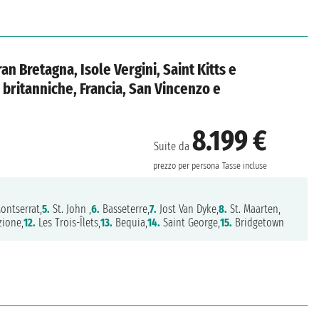
an Bretagna, Isole Vergini, Saint Kitts e
i britanniche, Francia, San Vincenzo e
8.199 €
Suite da
prezzo per persona
Tasse incluse
ontserrat,
5.
St. John ,
6.
Basseterre,
7.
Jost Van Dyke,
8.
St. Maarten,
zione,
12.
Les Trois-Îlets,
13.
Bequia,
14.
Saint George,
15.
Bridgetown