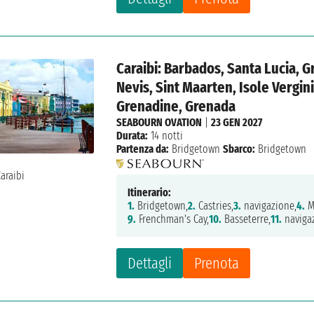
Caraibi: Barbados, Santa Lucia, Gr
Nevis, Sint Maarten, Isole Vergin
Grenadine, Grenada
SEABOURN OVATION
|
23 GEN 2027
Durata:
14 notti
Partenza da:
Bridgetown
Sbarco:
Bridgetown
Itinerario:
1.
Bridgetown,
2.
Castries,
3.
navigazione,
4.
M
9.
Frenchman's Cay,
10.
Basseterre,
11.
naviga
Dettagli
Prenota