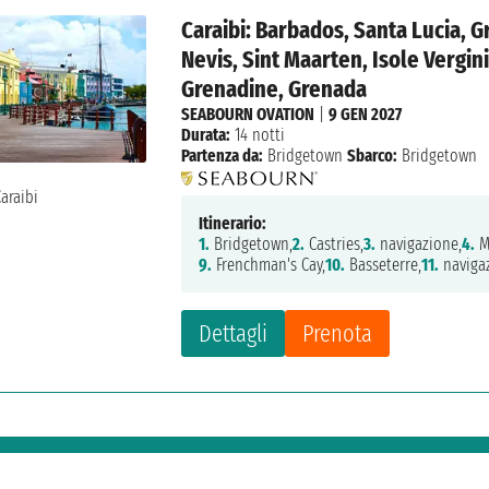
Caraibi: Barbados, Santa Lucia, Gr
Nevis, Sint Maarten, Isole Vergin
Grenadine, Grenada
SEABOURN OVATION
|
9 GEN 2027
Durata:
14 notti
Partenza da:
Bridgetown
Sbarco:
Bridgetown
Itinerario:
1.
Bridgetown,
2.
Castries,
3.
navigazione,
4.
M
9.
Frenchman's Cay,
10.
Basseterre,
11.
naviga
Dettagli
Prenota