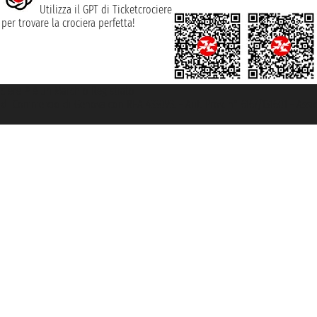
Utilizza il GPT di Ticketcrociere
per trovare la crociera perfetta!
rociere ® è un Marchio Registrato
ra di Commercio di Genova con REA 433093. - Aut. Prov. n° 6167/131601 - Ass