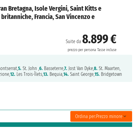
an Bretagna, Isole Vergini, Saint Kitts e
i britanniche, Francia, San Vincenzo e
8.899 €
Suite da
prezzo per persona
Tasse incluse
ontserrat,
5.
St. John ,
6.
Basseterre,
7.
Jost Van Dyke,
8.
St. Maarten,
zione,
12.
Les Trois-Îlets,
13.
Bequia,
14.
Saint George,
15.
Bridgetown
Ordina per:
Prezzo minore