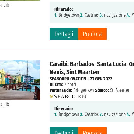
Itinerario:
1.
Bridgetown,
2.
Castries,
3.
navigazione,
4.
M
Dettagli
Prenota
Caraibi: Barbados, Santa Lucia, Gr
Nevis, Sint Maarten
SEABOURN OVATION
|
23 GEN 2027
Durata:
7 notti
Partenza da:
Bridgetown
Sbarco:
St. Maarten
Itinerario:
1.
Bridgetown,
2.
Castries,
3.
navigazione,
4.
M
Dettagli
Prenota