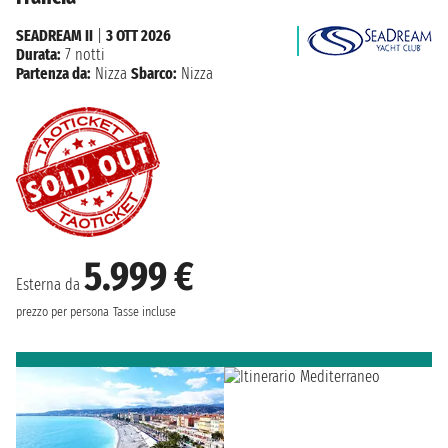
SEADREAM II
|
3 OTT 2026
Durata:
7 notti
Partenza da:
Nizza
Sbarco:
Nizza
5.999 €
Esterna da
prezzo per persona
Tasse incluse