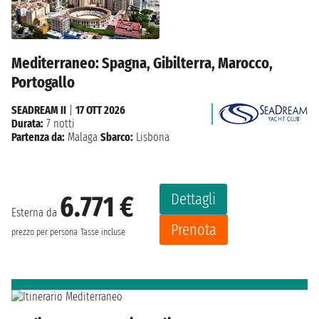
Mediterraneo: Spagna, Gibilterra, Marocco,
Portogallo
SEADREAM II
|
17 OTT 2026
Durata:
7 notti
Partenza da:
Malaga
Sbarco:
Lisbona
Dettagli
6.771 €
Esterna da
Prenota
prezzo per persona
Tasse incluse