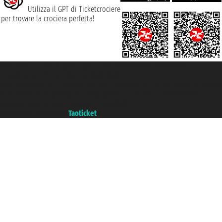
Utilizza il GPT di Ticketcrociere
per trovare la crociera perfetta!
Taoticket S.r.l. Via Brigata Liguria, 3/21 16121 Genova ©2007/2026 -
Ticketcrociere ® è un Marchio Registrato
P.Iva 06206400720 - Capitale Sociale € 100.000,00 i.v. - Iscritta alla Camera
di Commercio di Genova con REA 433093. - Aut. Prov. n° 6167/131601 -
Assicurazione Unipol - polizza n. 206484182
Un portale del gruppo
Taoticket