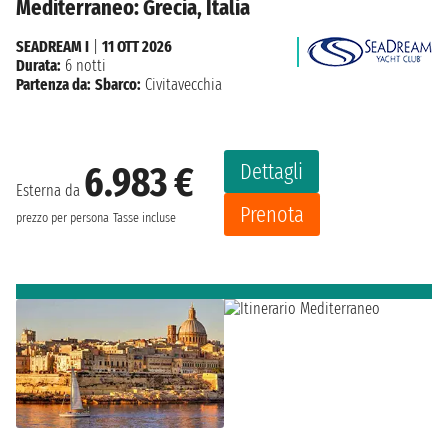
Mediterraneo: Grecia, Italia
SEADREAM I
|
11 OTT 2026
Durata:
6 notti
Partenza da:
Sbarco:
Civitavecchia
Dettagli
6.983 €
Esterna da
Prenota
prezzo per persona
Tasse incluse