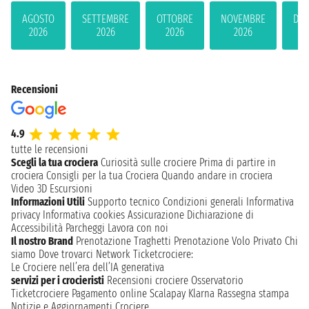
AGOSTO
SETTEMBRE
OTTOBRE
NOVEMBRE
DIC
2026
2026
2026
2026
2
Recensioni
4.9
tutte le recensioni
Scegli la tua crociera
Curiosità sulle crociere
Prima di partire in
crociera
Consigli per la tua Crociera
Quando andare in crociera
Video 3D
Escursioni
Informazioni Utili
Supporto tecnico
Condizioni generali
Informativa
privacy
Informativa cookies
Assicurazione
Dichiarazione di
Accessibilità
Parcheggi
Lavora con noi
Il nostro Brand
Prenotazione Traghetti
Prenotazione Volo Privato
Chi
siamo
Dove trovarci
Network
Ticketcrociere:
Le Crociere nell’era dell’IA generativa
servizi per i crocieristi
Recensioni crociere
Osservatorio
Ticketcrociere
Pagamento online
Scalapay
Klarna
Rassegna stampa
Notizie e Aggiornamenti Crociere