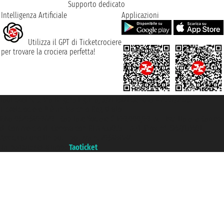
Supporto dedicato
Intelligenza Artificiale
Applicazioni
Utilizza il GPT di Ticketcrociere
per trovare la crociera perfetta!
Taoticket S.r.l. Via Brigata Liguria, 3/21 16121 Genova ©2007/2026 -
Ticketcrociere ® è un Marchio Registrato
P.Iva 06206400720 - Capitale Sociale € 100.000,00 i.v. - Iscritta alla Camera
di Commercio di Genova con REA 433093. - Aut. Prov. n° 6167/131601 -
Assicurazione Unipol - polizza n. 206484182
Un portale del gruppo
Taoticket