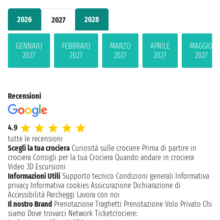
2026
2028
2027
GENNAIO
FEBBRAIO
MARZO
APRILE
MAGGIO
2027
2027
2027
2027
2027
Recensioni
4.9
tutte le recensioni
Scegli la tua crociera
Curiosità sulle crociere
Prima di partire in
crociera
Consigli per la tua Crociera
Quando andare in crociera
Video 3D
Escursioni
Informazioni Utili
Supporto tecnico
Condizioni generali
Informativa
privacy
Informativa cookies
Assicurazione
Dichiarazione di
Accessibilità
Parcheggi
Lavora con noi
Il nostro Brand
Prenotazione Traghetti
Prenotazione Volo Privato
Chi
siamo
Dove trovarci
Network
Ticketcrociere: