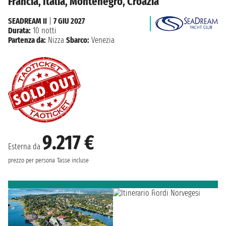
Francia, Italia, Montenegro, Croazia
SEADREAM II
|
7 GIU 2027
Durata:
10 notti
Partenza da:
Nizza
Sbarco:
Venezia
9.217 €
Esterna da
prezzo per persona
Tasse incluse