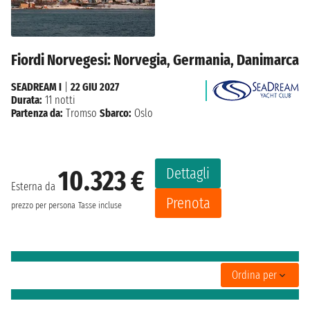
Fiordi Norvegesi: Norvegia, Germania, Danimarca
SEADREAM I
|
22 GIU 2027
Durata:
11 notti
Partenza da:
Tromso
Sbarco:
Oslo
Dettagli
10.323 €
Esterna da
Prenota
prezzo per persona
Tasse incluse
Ordina per