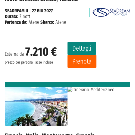
SEADREAM II
|
27 GIU 2027
Durata:
7 notti
Partenza da:
Atene
Sbarco:
Atene
Dettagli
7.210 €
Esterna da
Prenota
prezzo per persona
Tasse incluse