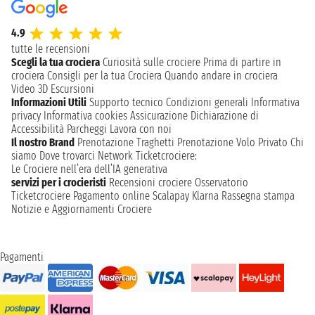
4.9
tutte le recensioni
Scegli la tua crociera
Curiosità sulle crociere
Prima di partire in
crociera
Consigli per la tua Crociera
Quando andare in crociera
Video 3D
Escursioni
Informazioni Utili
Supporto tecnico
Condizioni generali
Informativa
privacy
Informativa cookies
Assicurazione
Dichiarazione di
Accessibilità
Parcheggi
Lavora con noi
Il nostro Brand
Prenotazione Traghetti
Prenotazione Volo Privato
Chi
siamo
Dove trovarci
Network
Ticketcrociere:
Le Crociere nell’era dell’IA generativa
servizi per i crocieristi
Recensioni crociere
Osservatorio
Ticketcrociere
Pagamento online
Scalapay
Klarna
Rassegna stampa
Notizie e Aggiornamenti Crociere
Pagamenti