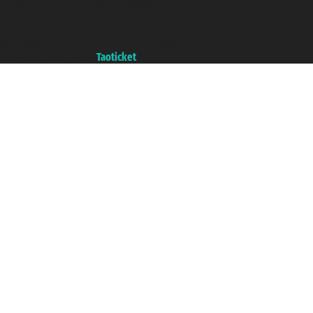
Ticketcrociere ® è un Marchio Registrato
P.Iva 06206400720 - Capitale Sociale € 100.000,00 i.v. - Iscritta alla Camera
di Commercio di Genova con REA 433093. - Aut. Prov. n° 6167/131601 -
Assicurazione Unipol - polizza n. 206484182
Un portale del gruppo
Taoticket