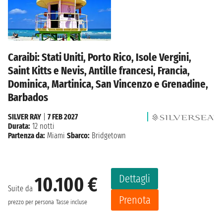
Caraibi: Stati Uniti, Porto Rico, Isole Vergini,
Saint Kitts e Nevis, Antille francesi, Francia,
Dominica, Martinica, San Vincenzo e Grenadine,
Barbados
SILVER RAY
|
7 FEB 2027
Durata:
12 notti
Partenza da:
Miami
Sbarco:
Bridgetown
Dettagli
10.100 €
Suite da
Prenota
prezzo per persona
Tasse incluse