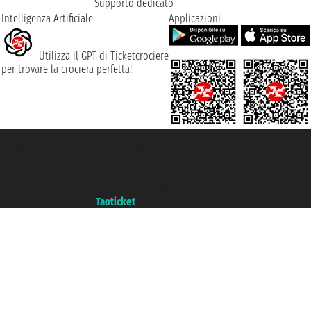
Supporto dedicato
Intelligenza Artificiale
Applicazioni
Utilizza il GPT di Ticketcrociere
per trovare la crociera perfetta!
Taoticket S.r.l. Via Brigata Liguria, 3/21 16121 Genova ©2007/2026 -
Ticketcrociere ® è un Marchio Registrato
P.Iva 06206400720 - Capitale Sociale € 100.000,00 i.v. - Iscritta alla Camera
di Commercio di Genova con REA 433093. - Aut. Prov. n° 6167/131601 -
Assicurazione Unipol - polizza n. 206484182
Un portale del gruppo
Taoticket