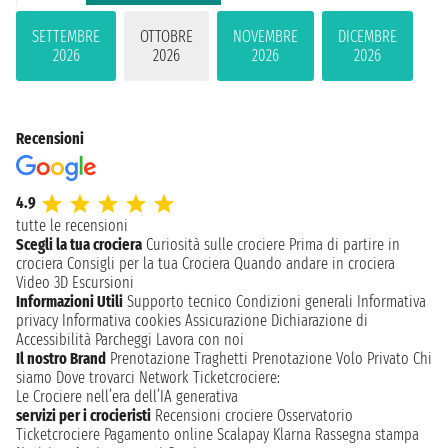
SETTEMBRE
OTTOBRE
NOVEMBRE
DICEMBRE
2026
2026
2026
2026
Recensioni
4.9
tutte le recensioni
Scegli la tua crociera
Curiosità sulle crociere
Prima di partire in
crociera
Consigli per la tua Crociera
Quando andare in crociera
Video 3D
Escursioni
Informazioni Utili
Supporto tecnico
Condizioni generali
Informativa
privacy
Informativa cookies
Assicurazione
Dichiarazione di
Accessibilità
Parcheggi
Lavora con noi
Il nostro Brand
Prenotazione Traghetti
Prenotazione Volo Privato
Chi
siamo
Dove trovarci
Network
Ticketcrociere:
Le Crociere nell’era dell’IA generativa
servizi per i crocieristi
Recensioni crociere
Osservatorio
Ticketcrociere
Pagamento online
Scalapay
Klarna
Rassegna stampa