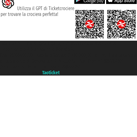
Utilizza il GPT di Ticketcrociere
per trovare la crociera perfetta!
Taoticket S.r.l. Via Brigata Liguria, 3/21 16121 Genova ©2007/2026 -
Ticketcrociere ® è un Marchio Registrato
P.Iva 06206400720 - Capitale Sociale € 100.000,00 i.v. - Iscritta alla Camera
di Commercio di Genova con REA 433093. - Aut. Prov. n° 6167/131601 -
Assicurazione Unipol - polizza n. 206484182
Un portale del gruppo
Taoticket