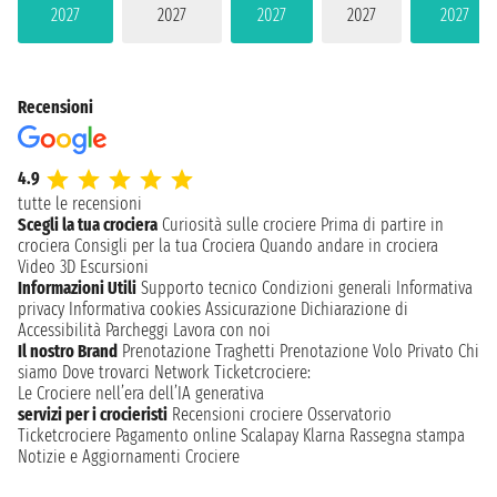
2027
2027
2027
2027
2027
Recensioni
4.9
tutte le recensioni
Scegli la tua crociera
Curiosità sulle crociere
Prima di partire in
crociera
Consigli per la tua Crociera
Quando andare in crociera
Video 3D
Escursioni
Informazioni Utili
Supporto tecnico
Condizioni generali
Informativa
privacy
Informativa cookies
Assicurazione
Dichiarazione di
Accessibilità
Parcheggi
Lavora con noi
Il nostro Brand
Prenotazione Traghetti
Prenotazione Volo Privato
Chi
siamo
Dove trovarci
Network
Ticketcrociere:
Le Crociere nell’era dell’IA generativa
servizi per i crocieristi
Recensioni crociere
Osservatorio
Ticketcrociere
Pagamento online
Scalapay
Klarna
Rassegna stampa
Notizie e Aggiornamenti Crociere