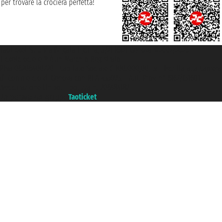
per trovare la crociera perfetta!
Taoticket S.r.l. Via Brigata Liguria, 3/21 16121 Genova ©2007/2026 -
Ticketcrociere ® è un Marchio Registrato
P.Iva 06206400720 - Capitale Sociale € 100.000,00 i.v. - Iscritta alla Camera
di Commercio di Genova con REA 433093. - Aut. Prov. n° 6167/131601 -
Assicurazione Unipol - polizza n. 206484182
Un portale del gruppo
Taoticket