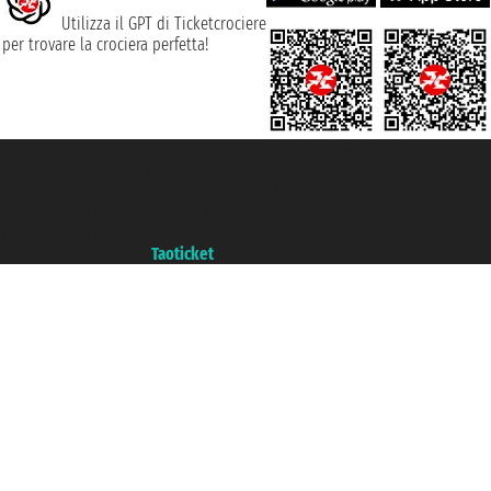
Utilizza il GPT di Ticketcrociere
per trovare la crociera perfetta!
Taoticket S.r.l. Via Brigata Liguria, 3/21 16121 Genova ©2007/2026 -
Ticketcrociere ® è un Marchio Registrato
P.Iva 06206400720 - Capitale Sociale € 100.000,00 i.v. - Iscritta alla Camera
di Commercio di Genova con REA 433093. - Aut. Prov. n° 6167/131601 -
Assicurazione Unipol - polizza n. 206484182
Un portale del gruppo
Taoticket