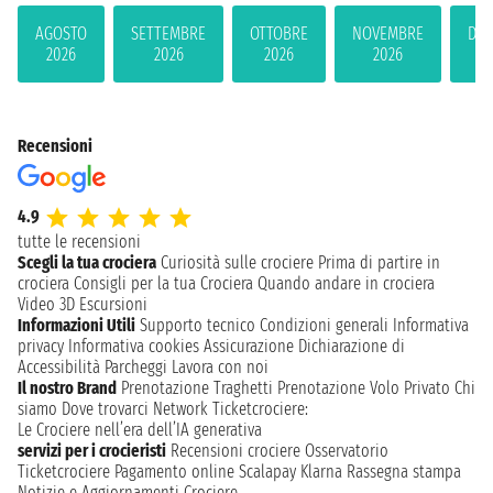
AGOSTO
SETTEMBRE
OTTOBRE
NOVEMBRE
DIC
2026
2026
2026
2026
2
Recensioni
4.9
tutte le recensioni
Scegli la tua crociera
Curiosità sulle crociere
Prima di partire in
crociera
Consigli per la tua Crociera
Quando andare in crociera
Video 3D
Escursioni
Informazioni Utili
Supporto tecnico
Condizioni generali
Informativa
privacy
Informativa cookies
Assicurazione
Dichiarazione di
Accessibilità
Parcheggi
Lavora con noi
Il nostro Brand
Prenotazione Traghetti
Prenotazione Volo Privato
Chi
siamo
Dove trovarci
Network
Ticketcrociere:
Le Crociere nell’era dell’IA generativa
servizi per i crocieristi
Recensioni crociere
Osservatorio
Ticketcrociere
Pagamento online
Scalapay
Klarna
Rassegna stampa
Notizie e Aggiornamenti Crociere