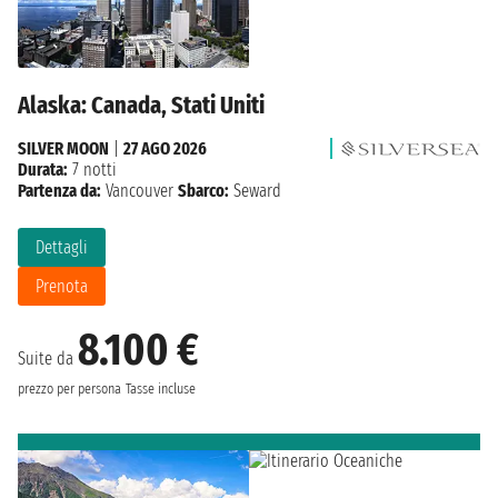
Alaska: Canada, Stati Uniti
SILVER MOON
|
27 AGO 2026
Durata:
7 notti
Partenza da:
Vancouver
Sbarco:
Seward
Dettagli
Prenota
8.100 €
Suite da
prezzo per persona
Tasse incluse