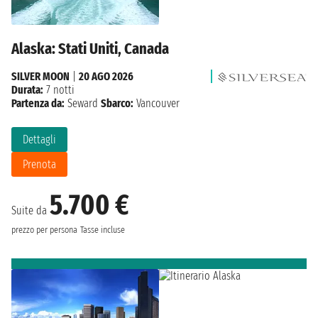
Alaska: Stati Uniti, Canada
SILVER MOON
|
20 AGO 2026
Durata:
7 notti
Partenza da:
Seward
Sbarco:
Vancouver
Dettagli
Prenota
5.700 €
Suite da
prezzo per persona
Tasse incluse