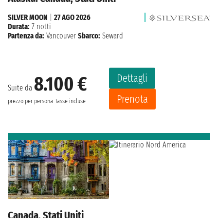
SILVER MOON
|
27 AGO 2026
Durata:
7 notti
Partenza da:
Vancouver
Sbarco:
Seward
Dettagli
8.100 €
Suite da
Prenota
prezzo per persona
Tasse incluse
Canada, Stati Uniti