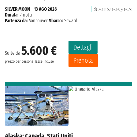
SILVER MOON
|
13 AGO 2026
Durata:
7 notti
Partenza da:
Vancouver
Sbarco:
Seward
Dettagli
5.600 €
Suite da
Prenota
prezzo per persona
Tasse incluse
Alaska: Canada, Stati Uniti