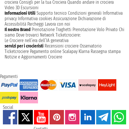
crociera
Consigli per la tua Crociera
Quando andare in crociera
Video 3D
Escursioni
Informazioni Utili
Supporto tecnico
Condizioni generali
Informativa
privacy
Informativa cookies
Assicurazione
Dichiarazione di
Accessibilità
Parcheggi
Lavora con noi
Il nostro Brand
Prenotazione Traghetti
Prenotazione Volo Privato
Chi
siamo
Dove trovarci
Network
Ticketcrociere:
Le Crociere nell’era dell’IA generativa
servizi per i crocieristi
Recensioni crociere
Osservatorio
Ticketcrociere
Pagamento online
Scalapay
Klarna
Rassegna stampa
Notizie e Aggiornamenti Crociere
Pagamenti
Social
Contatti