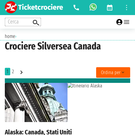
Cerca
home
›
Crociere Silversea Canada
1
2
Ordina per
Alaska: Canada, Stati Uniti