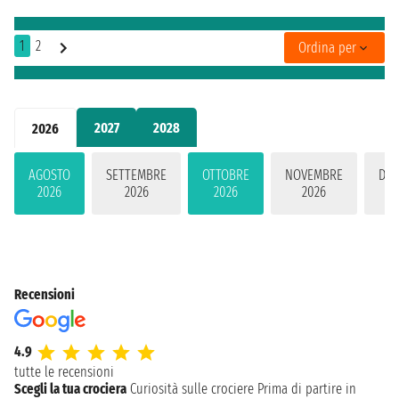
1
2
Ordina per
2027
2028
2026
AGOSTO
SETTEMBRE
OTTOBRE
NOVEMBRE
DIC
2026
2026
2026
2026
2
Recensioni
4.9
tutte le recensioni
Scegli la tua crociera
Curiosità sulle crociere
Prima di partire in