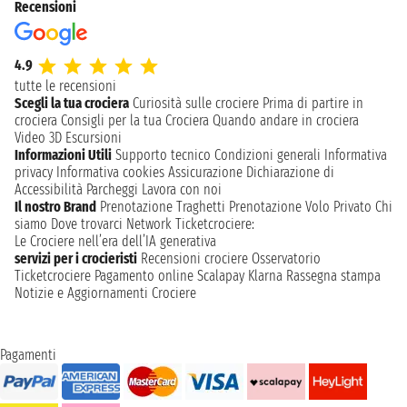
Recensioni
4.9
tutte le recensioni
Scegli la tua crociera
Curiosità sulle crociere
Prima di partire in
crociera
Consigli per la tua Crociera
Quando andare in crociera
Video 3D
Escursioni
Informazioni Utili
Supporto tecnico
Condizioni generali
Informativa
privacy
Informativa cookies
Assicurazione
Dichiarazione di
Accessibilità
Parcheggi
Lavora con noi
Il nostro Brand
Prenotazione Traghetti
Prenotazione Volo Privato
Chi
siamo
Dove trovarci
Network
Ticketcrociere:
Le Crociere nell’era dell’IA generativa
servizi per i crocieristi
Recensioni crociere
Osservatorio
Ticketcrociere
Pagamento online
Scalapay
Klarna
Rassegna stampa
Notizie e Aggiornamenti Crociere
Pagamenti