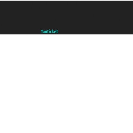
Taoticket S.r.l. Via Brigata Liguria, 3/21 16121 Genova ©2007/2026 -
Ticketcrociere ® è un Marchio Registrato
P.Iva 06206400720 - Capitale Sociale € 100.000,00 i.v. - Iscritta alla Camera
di Commercio di Genova con REA 433093. - Aut. Prov. n° 6167/131601 -
Assicurazione Unipol - polizza n. 206484182
Un portale del gruppo
Taoticket