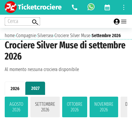
Cerca
home
›
Compagnie
›
Silversea
›
Crociere Silver Muse
›
Settembre 2026
Crociere Silver Muse di settembre
2026
Al momento nessuna crociera disponibile
2027
2026
AGOSTO
SETTEMBRE
OTTOBRE
NOVEMBRE
DIC
2026
2026
2026
2026
2