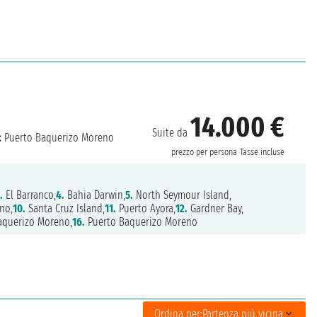
14.000 €
Suite da
:
Puerto Baquerizo Moreno
prezzo per persona
Tasse incluse
.
El Barranco,
4.
Bahia Darwin,
5.
North Seymour Island,
no,
10.
Santa Cruz Island,
11.
Puerto Ayora,
12.
Gardner Bay,
aquerizo Moreno,
16.
Puerto Baquerizo Moreno
Ordina per:
Partenza più vicina