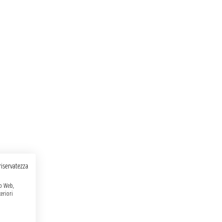
 riservatezza
to Web,
eriori