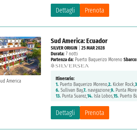
Dettagli
Prenota
Sud America: Ecuador
SILVER ORIGIN
|
25 MAR 2028
Durata:
7 notti
Partenza da:
Puerto Baquerizo Moreno
Sbarco
Itinerario:
1.
Puerto Baquerizo Moreno,
2.
Kicker Rock,
3
6.
Sullivan Bay,
7.
navigazione,
9.
Punta More
13.
Punta Suarez,
14.
Isla Lobos,
15.
Puerto B
Dettagli
Prenota