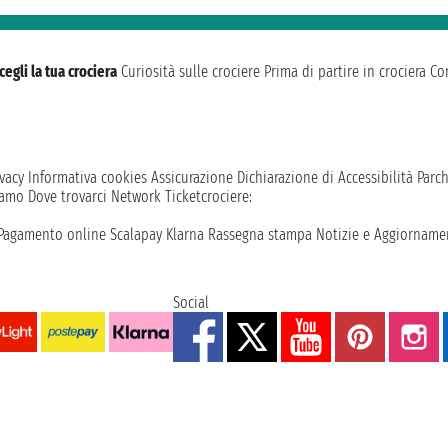
cegli la tua crociera
Curiosità sulle crociere
Prima di partire in crociera
Con
vacy
Informativa cookies
Assicurazione
Dichiarazione di Accessibilità
Parc
iamo
Dove trovarci
Network
Ticketcrociere:
Pagamento online
Scalapay
Klarna
Rassegna stampa
Notizie e Aggiornamen
Social