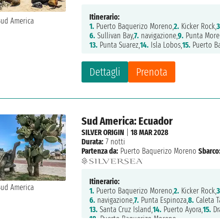
Itinerario:
1.
Puerto Baquerizo Moreno,
2.
Kicker Rock,
3
6.
Sullivan Bay,
7.
navigazione,
9.
Punta More
13.
Punta Suarez,
14.
Isla Lobos,
15.
Puerto B
Dettagli
Prenota
Sud America: Ecuador
SILVER ORIGIN
|
18 MAR 2028
Durata:
7 notti
Partenza da:
Puerto Baquerizo Moreno
Sbarco
Itinerario:
1.
Puerto Baquerizo Moreno,
2.
Kicker Rock,
3
6.
navigazione,
7.
Punta Espinoza,
8.
Caleta T
13.
Santa Cruz Island,
14.
Puerto Ayora,
15.
Dr
18.
Puerto Baquerizo Moreno