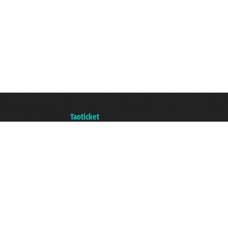
Taoticket S.r.l. Via Brigata Liguria, 3/21 16121 Genova ©2007/2026 - Ticketc
P.Iva 06206400720 - Capitale Sociale € 100.000,00 i.v. - Iscritta alla Came
Un portale del gruppo
Taoticket