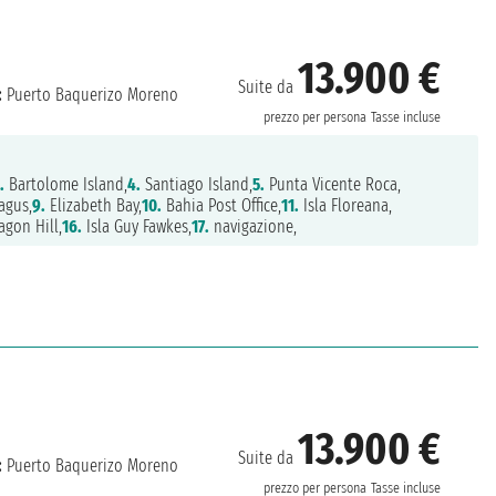
13.900 €
Suite da
:
Puerto Baquerizo Moreno
prezzo per persona
Tasse incluse
.
Bartolome Island,
4.
Santiago Island,
5.
Punta Vicente Roca,
agus,
9.
Elizabeth Bay,
10.
Bahia Post Office,
11.
Isla Floreana,
agon Hill,
16.
Isla Guy Fawkes,
17.
navigazione,
13.900 €
Suite da
:
Puerto Baquerizo Moreno
prezzo per persona
Tasse incluse