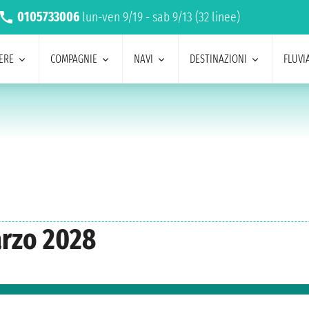
0105733006
lun-ven 9/19 - sab 9/13 (32 linee)
ERE
COMPAGNIE
NAVI
DESTINAZIONI
FLUVIA
arzo 2028