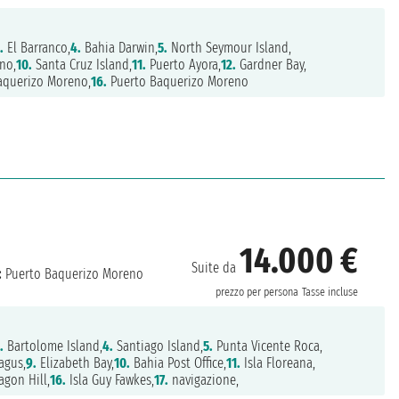
.
El Barranco,
4.
Bahia Darwin,
5.
North Seymour Island,
no,
10.
Santa Cruz Island,
11.
Puerto Ayora,
12.
Gardner Bay,
aquerizo Moreno,
16.
Puerto Baquerizo Moreno
14.000 €
Suite da
:
Puerto Baquerizo Moreno
prezzo per persona
Tasse incluse
.
Bartolome Island,
4.
Santiago Island,
5.
Punta Vicente Roca,
agus,
9.
Elizabeth Bay,
10.
Bahia Post Office,
11.
Isla Floreana,
agon Hill,
16.
Isla Guy Fawkes,
17.
navigazione,