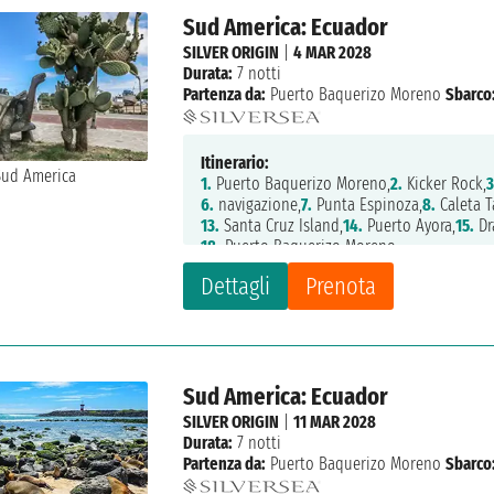
Sud America: Ecuador
SILVER ORIGIN
|
4 MAR 2028
Durata:
7 notti
Partenza da:
Puerto Baquerizo Moreno
Sbarco
Itinerario:
1.
Puerto Baquerizo Moreno,
2.
Kicker Rock,
3
6.
navigazione,
7.
Punta Espinoza,
8.
Caleta T
13.
Santa Cruz Island,
14.
Puerto Ayora,
15.
Dr
18.
Puerto Baquerizo Moreno
Dettagli
Prenota
Sud America: Ecuador
SILVER ORIGIN
|
11 MAR 2028
Durata:
7 notti
Partenza da:
Puerto Baquerizo Moreno
Sbarco