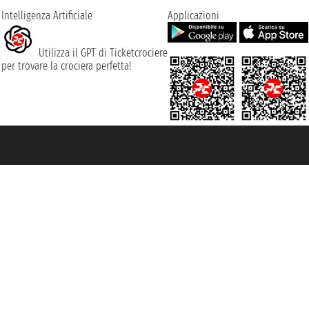
Intelligenza Artificiale
Applicazioni
Utilizza il GPT di Ticketcrociere
per trovare la crociera perfetta!
rociere ® è un Marchio Registrato
ra di Commercio di Genova con REA 433093. - Aut. Prov. n° 6167/131601 - Ass