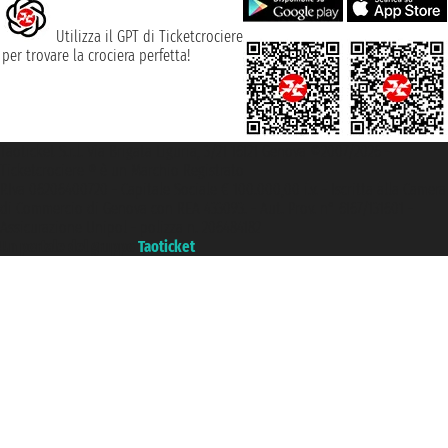
Utilizza il GPT di Ticketcrociere
per trovare la crociera perfetta!
Taoticket S.r.l. Via Brigata Liguria, 3/21 16121 Genova ©2007/2026 -
Ticketcrociere ® è un Marchio Registrato
P.Iva 06206400720 - Capitale Sociale € 100.000,00 i.v. - Iscritta alla Camera
di Commercio di Genova con REA 433093. - Aut. Prov. n° 6167/131601 -
Assicurazione Unipol - polizza n. 206484182
Un portale del gruppo
Taoticket