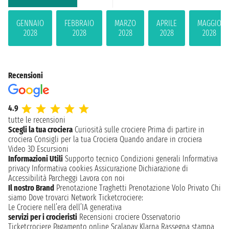
GENNAIO
FEBBRAIO
MARZO
APRILE
MAGGIO
2028
2028
2028
2028
2028
Recensioni
4.9
tutte le recensioni
Scegli la tua crociera
Curiosità sulle crociere
Prima di partire in
crociera
Consigli per la tua Crociera
Quando andare in crociera
Video 3D
Escursioni
Informazioni Utili
Supporto tecnico
Condizioni generali
Informativa
privacy
Informativa cookies
Assicurazione
Dichiarazione di
Accessibilità
Parcheggi
Lavora con noi
Il nostro Brand
Prenotazione Traghetti
Prenotazione Volo Privato
Chi
siamo
Dove trovarci
Network
Ticketcrociere:
Le Crociere nell’era dell’IA generativa
servizi per i crocieristi
Recensioni crociere
Osservatorio
Ticketcrociere
Pagamento online
Scalapay
Klarna
Rassegna stampa