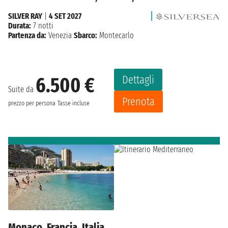
SILVER RAY
|
4 SET 2027
Durata:
7 notti
Partenza da:
Venezia
Sbarco:
Montecarlo
Dettagli
6.500 €
Suite da
Prenota
prezzo per persona
Tasse incluse
Monaco, Francia, Italia