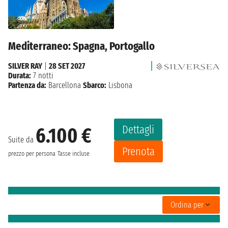
Mediterraneo: Spagna, Portogallo
SILVER RAY
|
28 SET 2027
Durata:
7 notti
Partenza da:
Barcellona
Sbarco:
Lisbona
Dettagli
6.100 €
Suite da
Prenota
prezzo per persona
Tasse incluse
Ordina per