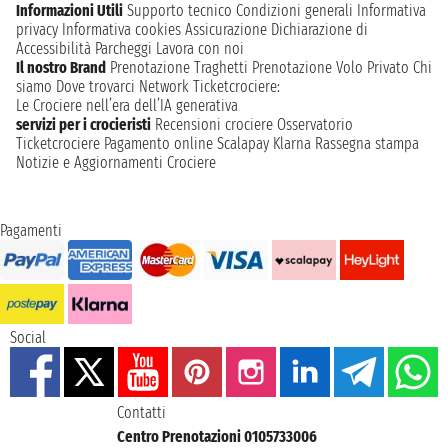
Informazioni Utili
Supporto tecnico
Condizioni generali
Informativa
privacy
Informativa cookies
Assicurazione
Dichiarazione di
Accessibilità
Parcheggi
Lavora con noi
Il nostro Brand
Prenotazione Traghetti
Prenotazione Volo Privato
Chi
siamo
Dove trovarci
Network
Ticketcrociere:
Le Crociere nell’era dell’IA generativa
servizi per i crocieristi
Recensioni crociere
Osservatorio
Ticketcrociere
Pagamento online
Scalapay
Klarna
Rassegna stampa
Notizie e Aggiornamenti Crociere
Pagamenti
Social
Contatti
Centro Prenotazioni 0105733006