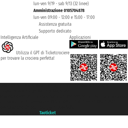
lun-ven 9/19 - sab 9/13 (32 linee)
Amministrazione 0105704878
lun-ven 09:00 - 12:00 e 15:00 - 17:00
Assistenza gratuita
Supporto dedicato
Intelligenza Artificiale
Applicazioni
Utilizza il GPT di Ticketcrociere
per trovare la crociera perfetta!
Taoticket S.r.l. Via Brigata Liguria, 3/21 16121 Genova ©2007/2026 -
Ticketcrociere ® è un Marchio Registrato
P.Iva 06206400720 - Capitale Sociale € 100.000,00 i.v. - Iscritta alla Camera
di Commercio di Genova con REA 433093. - Aut. Prov. n° 6167/131601 -
Assicurazione Unipol - polizza n. 206484182
Un portale del gruppo
Taoticket