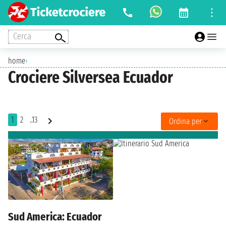
Cerca
home
›
Crociere Silversea Ecuador
1
2
..13
Ordina per
Sud America: Ecuador