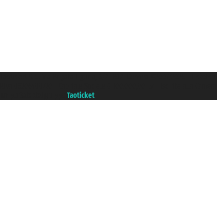
Taoticket S.r.l. Via Brigata Liguria, 3/21 16121 Genova ©2007/2026 - Ticketc
P.Iva 06206400720 - Capitale Sociale € 100.000,00 i.v. - Iscritta alla Came
Un portale del gruppo
Taoticket