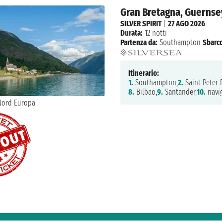
Gran Bretagna, Guernsey
SILVER SPIRIT
|
27 AGO 2026
Durata:
12 notti
Partenza da:
Southampton
Sbarc
Itinerario:
1.
Southampton,
2.
Saint Peter P
8.
Bilbao,
9.
Santander,
10.
navig