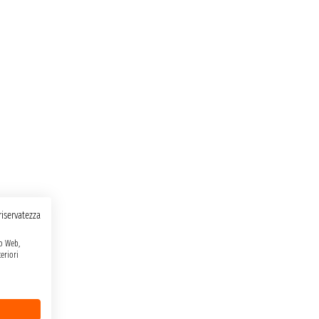
 riservatezza
to Web,
eriori