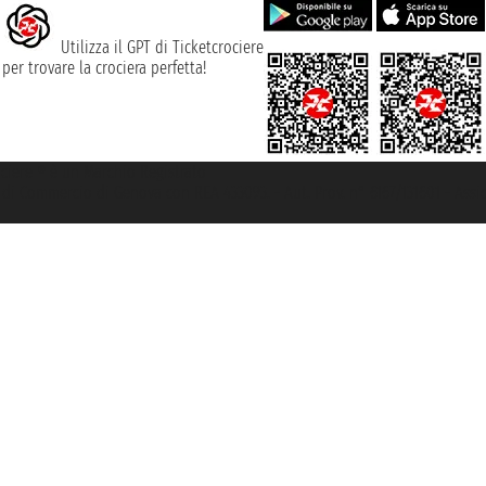
Utilizza il GPT di Ticketcrociere
per trovare la crociera perfetta!
rociere ® è un Marchio Registrato
ra di Commercio di Genova con REA 433093. - Aut. Prov. n° 6167/131601 - Ass