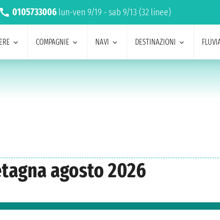
0105733006
lun-ven 9/19 - sab 9/13 (32 linee)
ERE
COMPAGNIE
NAVI
DESTINAZIONI
FLUVIA
etagna agosto 2026