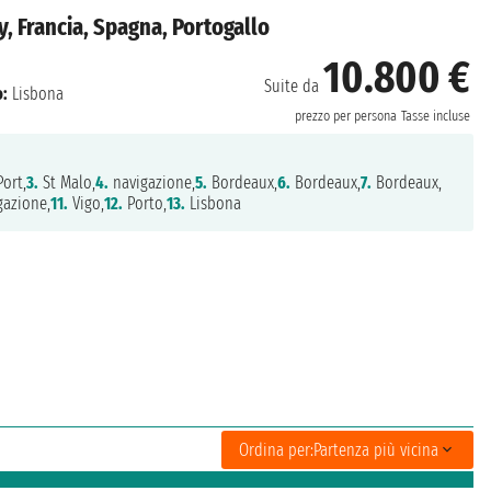
, Francia, Spagna, Portogallo
10.800 €
Suite da
o:
Lisbona
prezzo per persona
Tasse incluse
ort,
3.
St Malo,
4.
navigazione,
5.
Bordeaux,
6.
Bordeaux,
7.
Bordeaux,
azione,
11.
Vigo,
12.
Porto,
13.
Lisbona
Ordina per:
Partenza più vicina