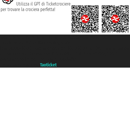
Utilizza il GPT di Ticketcrociere
per trovare la crociera perfetta!
Taoticket S.r.l. Via Brigata Liguria, 3/21 16121 Genova ©2007/2026 -
Ticketcrociere ® è un Marchio Registrato
P.Iva 06206400720 - Capitale Sociale € 100.000,00 i.v. - Iscritta alla Camera
di Commercio di Genova con REA 433093. - Aut. Prov. n° 6167/131601 -
Assicurazione Unipol - polizza n. 206484182
Un portale del gruppo
Taoticket