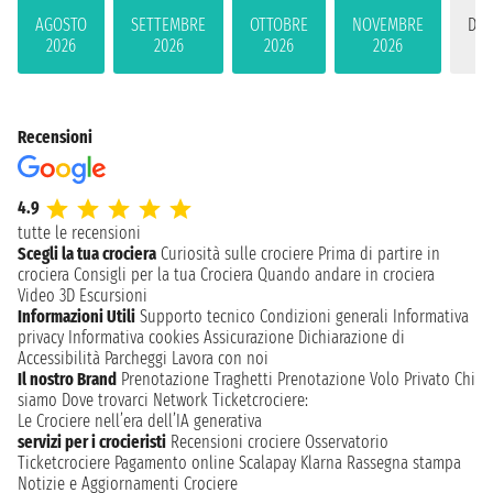
AGOSTO
SETTEMBRE
OTTOBRE
NOVEMBRE
DIC
2026
2026
2026
2026
2
Recensioni
4.9
tutte le recensioni
Scegli la tua crociera
Curiosità sulle crociere
Prima di partire in
crociera
Consigli per la tua Crociera
Quando andare in crociera
Video 3D
Escursioni
Informazioni Utili
Supporto tecnico
Condizioni generali
Informativa
privacy
Informativa cookies
Assicurazione
Dichiarazione di
Accessibilità
Parcheggi
Lavora con noi
Il nostro Brand
Prenotazione Traghetti
Prenotazione Volo Privato
Chi
siamo
Dove trovarci
Network
Ticketcrociere:
Le Crociere nell’era dell’IA generativa
servizi per i crocieristi
Recensioni crociere
Osservatorio
Ticketcrociere
Pagamento online
Scalapay
Klarna
Rassegna stampa
Notizie e Aggiornamenti Crociere