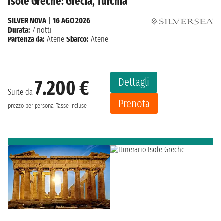
Isole Greche: Grecia, Turchia
SILVER NOVA
|
16 AGO 2026
Durata:
7 notti
Partenza da:
Atene
Sbarco:
Atene
Dettagli
7.200 €
Suite da
Prenota
prezzo per persona
Tasse incluse