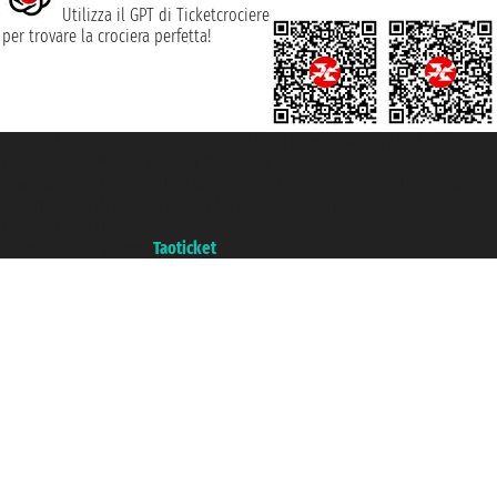
Utilizza il GPT di Ticketcrociere
per trovare la crociera perfetta!
Taoticket S.r.l. Via Brigata Liguria, 3/21 16121 Genova ©2007/2026 -
Ticketcrociere ® è un Marchio Registrato
P.Iva 06206400720 - Capitale Sociale € 100.000,00 i.v. - Iscritta alla Camera
di Commercio di Genova con REA 433093. - Aut. Prov. n° 6167/131601 -
Assicurazione Unipol - polizza n. 206484182
Un portale del gruppo
Taoticket