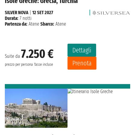
Isole Greche: Grecia, Turchia
SILVER NOVA
|
12 SET 2027
Durata:
7 notti
Partenza da:
Atene
Sbarco:
Atene
Dettagli
7.250 €
Suite da
Prenota
prezzo per persona
Tasse incluse