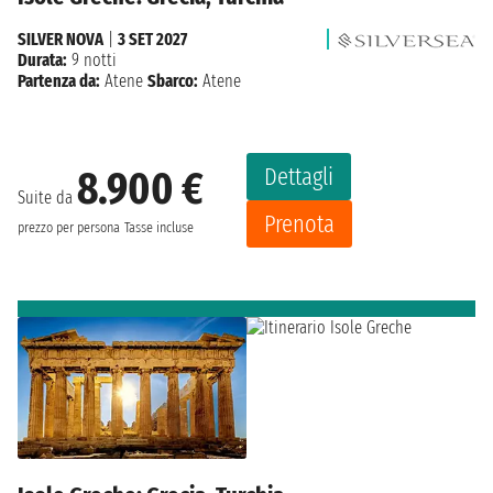
SILVER NOVA
|
3 SET 2027
Durata:
9 notti
Partenza da:
Atene
Sbarco:
Atene
Dettagli
8.900 €
Suite da
Prenota
prezzo per persona
Tasse incluse