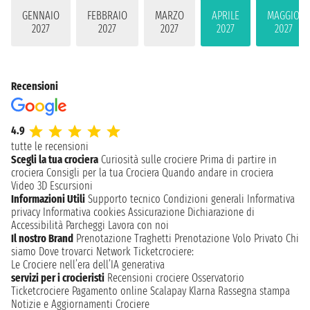
GENNAIO
FEBBRAIO
MARZO
APRILE
MAGGIO
2027
2027
2027
2027
2027
Recensioni
4.9
tutte le recensioni
Scegli la tua crociera
Curiosità sulle crociere
Prima di partire in
crociera
Consigli per la tua Crociera
Quando andare in crociera
Video 3D
Escursioni
Informazioni Utili
Supporto tecnico
Condizioni generali
Informativa
privacy
Informativa cookies
Assicurazione
Dichiarazione di
Accessibilità
Parcheggi
Lavora con noi
Il nostro Brand
Prenotazione Traghetti
Prenotazione Volo Privato
Chi
siamo
Dove trovarci
Network
Ticketcrociere:
Le Crociere nell’era dell’IA generativa
servizi per i crocieristi
Recensioni crociere
Osservatorio
Ticketcrociere
Pagamento online
Scalapay
Klarna
Rassegna stampa
Notizie e Aggiornamenti Crociere