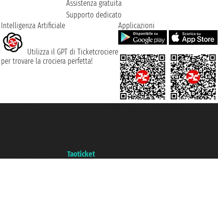
Assistenza gratuita
Supporto dedicato
Intelligenza Artificiale
Applicazioni
Utilizza il GPT di Ticketcrociere
per trovare la crociera perfetta!
Taoticket S.r.l. Via Brigata Liguria, 3/21 16121 Genova ©2007/2026 -
Ticketcrociere ® è un Marchio Registrato
P.Iva 06206400720 - Capitale Sociale € 100.000,00 i.v. - Iscritta alla Camera
di Commercio di Genova con REA 433093. - Aut. Prov. n° 6167/131601 -
Assicurazione Unipol - polizza n. 206484182
Un portale del gruppo
Taoticket