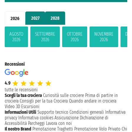
2027
2028
2026
AGOSTO
SETTEMBRE
OTTOBRE
NOVEMBRE
DIC
2026
2026
2026
2026
2
Recensioni
4.9
tutte le recensioni
Scegli la tua crociera
Curiosità sulle crociere
Prima di partire in
crociera
Consigli per la tua Crociera
Quando andare in crociera
Video 3D
Escursioni
Informazioni Utili
Supporto tecnico
Condizioni generali
Informativa
privacy
Informativa cookies
Assicurazione
Dichiarazione di
Accessibilità
Parcheggi
Lavora con noi
Il nostro Brand
Prenotazione Traghetti
Prenotazione Volo Privato
Chi