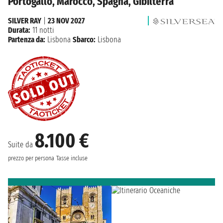
Portogallo, Marocco, Spagna, Gibilterra
SILVER RAY
|
23 NOV 2027
Durata:
11 notti
Partenza da:
Lisbona
Sbarco:
Lisbona
8.100 €
Suite da
prezzo per persona
Tasse incluse