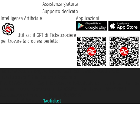
Assistenza gratuita
Supporto dedicato
Intelligenza Artificiale
Applicazioni
Utilizza il GPT di Ticketcrociere
per trovare la crociera perfetta!
Taoticket S.r.l. Via Brigata Liguria, 3/21 16121 Genova ©2007/2026 -
Ticketcrociere ® è un Marchio Registrato
P.Iva 06206400720 - Capitale Sociale € 100.000,00 i.v. - Iscritta alla Camera
di Commercio di Genova con REA 433093. - Aut. Prov. n° 6167/131601 -
Assicurazione Unipol - polizza n. 206484182
Un portale del gruppo
Taoticket