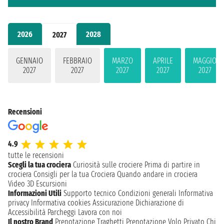
2026
2028
2027
GENNAIO
FEBBRAIO
MARZO
APRILE
MAGGIO
2027
2027
2027
2027
2027
Recensioni
4.9
tutte le recensioni
Scegli la tua crociera
Curiosità sulle crociere
Prima di partire in
crociera
Consigli per la tua Crociera
Quando andare in crociera
Video 3D
Escursioni
Informazioni Utili
Supporto tecnico
Condizioni generali
Informativa
privacy
Informativa cookies
Assicurazione
Dichiarazione di
Accessibilità
Parcheggi
Lavora con noi
Il nostro Brand
Prenotazione Traghetti
Prenotazione Volo Privato
Chi