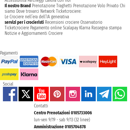
Accessibilità
Parcheggi
Lavora con noi
Il nostro Brand
Prenotazione Traghetti
Prenotazione Volo Privato
Chi
siamo
Dove trovarci
Network
Ticketcrociere:
Le Crociere nell’era dell’IA generativa
servizi per i crocieristi
Recensioni crociere
Osservatorio
Ticketcrociere
Pagamento online
Scalapay
Klarna
Rassegna stampa
Notizie e Aggiornamenti Crociere
Pagamenti
Social
Contatti
Centro Prenotazioni 0105733006
lun-ven 9/19 - sab 9/13 (32 linee)
Amministrazione 0105704878