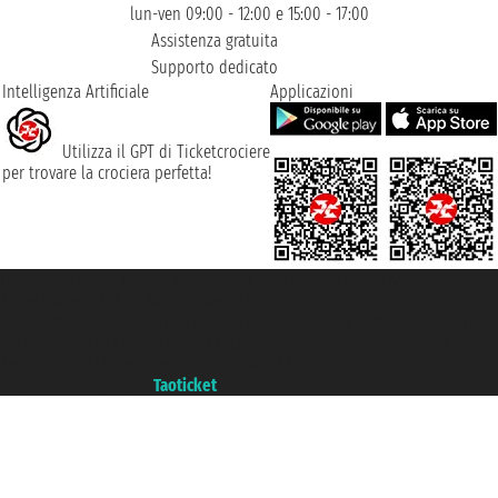
lun-ven 09:00 - 12:00 e 15:00 - 17:00
Assistenza gratuita
Supporto dedicato
Intelligenza Artificiale
Applicazioni
Utilizza il GPT di Ticketcrociere
per trovare la crociera perfetta!
Taoticket S.r.l. Via Brigata Liguria, 3/21 16121 Genova ©2007/2026 -
Ticketcrociere ® è un Marchio Registrato
P.Iva 06206400720 - Capitale Sociale € 100.000,00 i.v. - Iscritta alla Camera
di Commercio di Genova con REA 433093. - Aut. Prov. n° 6167/131601 -
Assicurazione Unipol - polizza n. 206484182
Un portale del gruppo
Taoticket